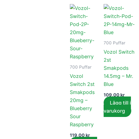
700 Puffar
Vozol Switch
2st
700 Puffar
Smakpods
Vozol
14.5mg – Mr.
Switch 2st
Blue
Smakpods
109,00
kr
20mg –
Lägg till i
Blueberry
varukorg
Sour
Raspberry
119,00
kr