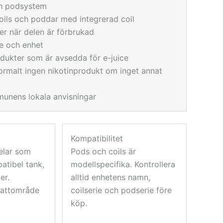
ch podsystem
coils och poddar med integrerad coil
er när delen är förbrukad
ie och enhet
dukter som är avsedda för e-juice
normalt ingen nikotinprodukt om inget annat
munens lokala anvisningar
Kompatibilitet
elar som
Pods och coils är
atibel tank,
modellspecifika. Kontrollera
er.
alltid enhetens namn,
wattområde
coilserie och podserie före
köp.