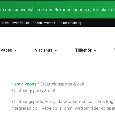
r som kan innehålla nikotin. Rekommenderas ej för icke-rö
Sortera
Fri frakt över 500 kr
✓
Snabb leverans
✓
Säker betalning
efter
popularitet
ice
Öppna Vapes
Öppna Vitt snus
Öppna Tillb
Vapes
Vitt snus
Tillbehör
Hem
/
Vapes
/ Ersättningspods & coil
Ersättningspods & coil
Ersättningspods, Förfyllda poddar och coils hos Eng
integrerad coil, vape coils, ohm, wattområde, kompati