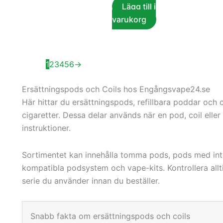
Lägg till i
varukorg
1
2
3
4
5
6
→
Ersättningspods och Coils hos Engångsvape24.se
Här hittar du ersättningspods, refillbara poddar och c
cigaretter. Dessa delar används när en pod, coil elle
instruktioner.
Sortimentet kan innehålla tomma pods, pods med integr
kompatibla podsystem och vape-kits. Kontrollera all
serie du använder innan du beställer.
Snabb fakta om ersättningspods och coils