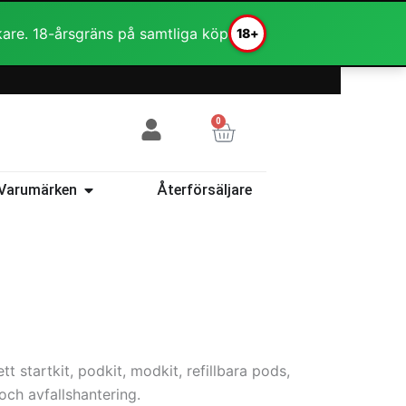
kare. 18-årsgräns på samtliga köp
18+
0
Varukorg
ehör
Öppna Varumärken
Varumärken
Återförsäljare
 startkit, podkit, modkit, refillbara pods,
 och avfallshantering.