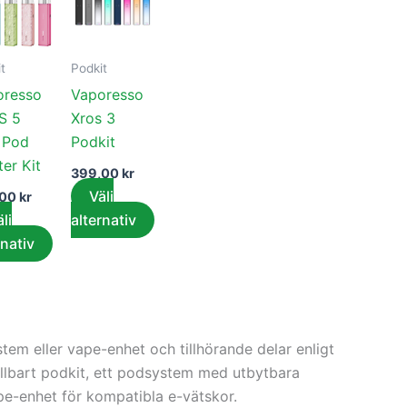
här
här
ten
produkten
produkten
har
har
t
Podkit
flera
flera
oresso
Vaporesso
er.
varianter.
varianter.
S 5
Xros 3
De
De
 Pod
Podkit
olika
olika
ter Kit
tiven
alternativen
alternativen
399,00
kr
kan
kan
Välj
,00
kr
väljas
väljas
lj
alternativ
på
på
rnativ
tsidan
produktsidan
produktsidan
tem eller vape-enhet och tillhörande delar enligt
efillbart podkit, ett podsystem med utbytbara
ape-enhet för kompatibla e-vätskor.