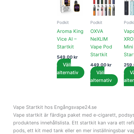
här
här
produkten
produk
har
har
Podkit
Podkit
Podki
flera
flera
Aroma King
OXVA
Vap
varianter.
variant
Vice AI –
NeXLIM
XRO
De
De
Startkit
Vape Pod
Mini
olika
olika
Startkit
Star
alternativen
alterna
549,00
kr
kan
kan
Välj
449,00
kr
259
väljas
väljas
alternativ
Välj
Vä
på
på
alternativ
alte
produktsidan
produk
Vape Startkit hos Engångsvape24.se
Vape startkit är färdiga paket med e-cigarett, podsys
produktens innehållslista. Ett startkit kan vara ett r
pods, ett kit med tank eller en mer inställningsbar v