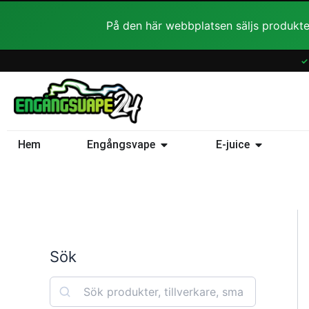
Hoppa
På den här webbplatsen säljs produkte
till
innehåll
✓
Öppna Engångsvape
Öppna E-ju
Hem
Engångsvape
E-juice
Sök
S
e