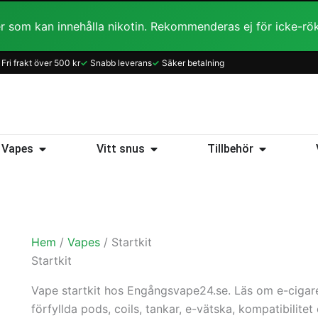
r som kan innehålla nikotin. Rekommenderas ej för icke-rö
Sortera
Fri frakt över 500 kr
✓
Snabb leverans
✓
Säker betalning
efter
popularitet
ice
Öppna Vapes
Öppna Vitt snus
Öppna Tillb
Vapes
Vitt snus
Tillbehör
Hem
/
Vapes
/ Startkit
Startkit
Vape startkit hos Engångsvape24.se. Läs om e-cigarett
förfyllda pods, coils, tankar, e-vätska, kompatibilitet