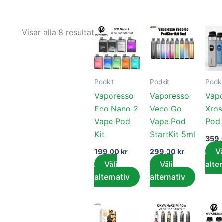
Den
Den
Visar alla 8 resultat
här
här
produkten
produk
har
har
Podkit
Podkit
Podki
flera
flera
Vaporesso
Vaporesso
Vap
varianter.
variant
Eco Nano 2
Veco Go
Xros
De
De
Vape Pod
Vape Pod
Pod 
olika
olika
Kit
StartKit 5ml
alternativen
alterna
359
kan
kan
Vä
199,00
kr
299,00
kr
väljas
väljas
Välj
Välj
alte
på
på
alternativ
alternativ
produktsidan
produk
Den
Den