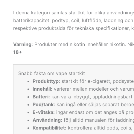
I denna kategori samlas startkit för olika användning
batterikapacitet, podtyp, coil, luftflöde, laddning och
respektive produktsida för tekniska specifikationer, 
Varning:
Produkter med nikotin innehåller nikotin. N
18+
Snabb fakta om vape startkit
Produkttyp:
startkit för e-cigarett, podsyst
Innehåll:
varierar mellan modeller och varu
Batteri:
kan vara inbyggt, uppladdningsbart 
Pod/tank:
kan ingå eller säljas separat bero
E-vätska:
ingår endast om det anges på pro
Användning:
följ alltid manualen för laddnin
Kompatibilitet:
kontrollera alltid pods, coils