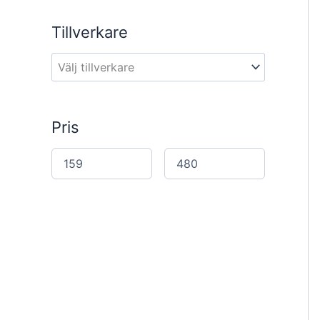
a
r
Tillverkare
c
h
Pris