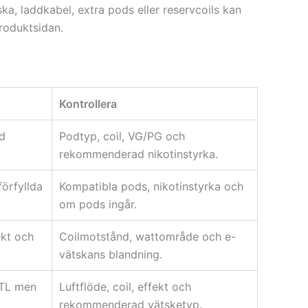
ska, laddkabel, extra pods eller reservcoils kan
produktsidan.
Kontrollera
d
Podtyp, coil, VG/PG och
rekommenderad nikotinstyrka.
örfyllda
Kompatibla pods, nikotinstyrka och
om pods ingår.
ekt och
Coilmotstånd, wattområde och e-
vätskans blandning.
MTL men
Luftflöde, coil, effekt och
rekommenderad vätsketyp.