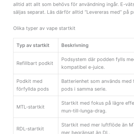
alltid att allt som behövs för användning ingår. E-vät
säljas separat. Läs därför alltid “Levereras med” på 
Olika typer av vape startkit
Typ av startkit
Beskrivning
Podsystem där podden fylls me
Refillbart podkit
kompatibel e-juice.
Podkit med
Batterienhet som används med f
förfyllda pods
pods i samma serie.
Startkit med fokus på lägre eff
MTL-startkit
mun-till-lunga-drag.
Startkit med mer luftflöde än 
RDL-startkit
mer begränsat än DL.