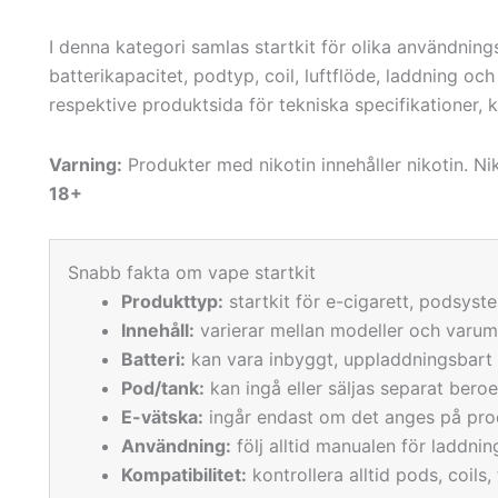
I denna kategori samlas startkit för olika användning
batterikapacitet, podtyp, coil, luftflöde, laddning och
respektive produktsida för tekniska specifikationer, 
Varning:
Produkter med nikotin innehåller nikotin. N
18+
Snabb fakta om vape startkit
Produkttyp:
startkit för e-cigarett, podsyst
Innehåll:
varierar mellan modeller och varu
Batteri:
kan vara inbyggt, uppladdningsbart 
Pod/tank:
kan ingå eller säljas separat bero
E-vätska:
ingår endast om det anges på pro
Användning:
följ alltid manualen för laddnin
Kompatibilitet:
kontrollera alltid pods, coils