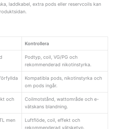
ska, laddkabel, extra pods eller reservcoils kan
produktsidan.
Kontrollera
d
Podtyp, coil, VG/PG och
rekommenderad nikotinstyrka.
örfyllda
Kompatibla pods, nikotinstyrka och
om pods ingår.
ekt och
Coilmotstånd, wattområde och e-
vätskans blandning.
MTL men
Luftflöde, coil, effekt och
rekommenderad vätsketyp.