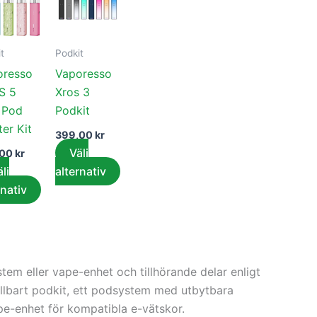
här
här
ten
produkten
produkten
har
har
t
Podkit
flera
flera
oresso
Vaporesso
er.
varianter.
varianter.
S 5
Xros 3
De
De
 Pod
Podkit
olika
olika
ter Kit
tiven
alternativen
alternativen
399,00
kr
kan
kan
Välj
,00
kr
väljas
väljas
lj
alternativ
på
på
rnativ
tsidan
produktsidan
produktsidan
tem eller vape-enhet och tillhörande delar enligt
efillbart podkit, ett podsystem med utbytbara
ape-enhet för kompatibla e-vätskor.