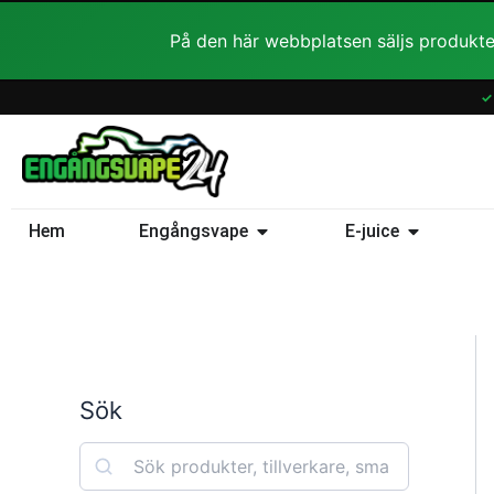
Hoppa
På den här webbplatsen säljs produkte
till
innehåll
✓
Öppna Engångsvape
Öppna E-ju
Hem
Engångsvape
E-juice
Sök
S
e