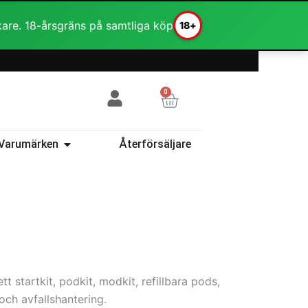
kare. 18-årsgräns på samtliga köp
18+
0
Varukorg
ehör
Öppna Varumärken
Varumärken
Återförsäljare
 startkit, podkit, modkit, refillbara pods,
 och avfallshantering.