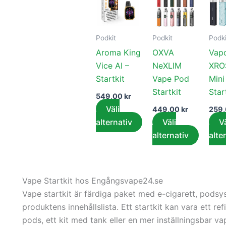
här
här
produkten
produk
har
har
Podkit
Podkit
Podki
flera
flera
Aroma King
OXVA
Vap
varianter.
variant
Vice AI –
NeXLIM
XRO
De
De
Startkit
Vape Pod
Mini
olika
olika
Startkit
Star
alternativen
alterna
549,00
kr
kan
kan
Välj
449,00
kr
259
väljas
väljas
alternativ
Välj
Vä
på
på
alternativ
alte
produktsidan
produk
Vape Startkit hos Engångsvape24.se
Vape startkit är färdiga paket med e-cigarett, podsys
produktens innehållslista. Ett startkit kan vara ett r
pods, ett kit med tank eller en mer inställningsbar v