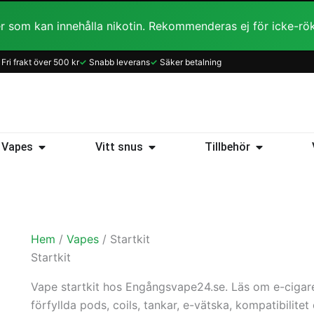
r som kan innehålla nikotin. Rekommenderas ej för icke-rö
Sortera
Fri frakt över 500 kr
✓
Snabb leverans
✓
Säker betalning
efter
popularitet
ice
Öppna Vapes
Öppna Vitt snus
Öppna Tillb
Vapes
Vitt snus
Tillbehör
Hem
/
Vapes
/ Startkit
Startkit
Vape startkit hos Engångsvape24.se. Läs om e-cigarett
förfyllda pods, coils, tankar, e-vätska, kompatibilitet