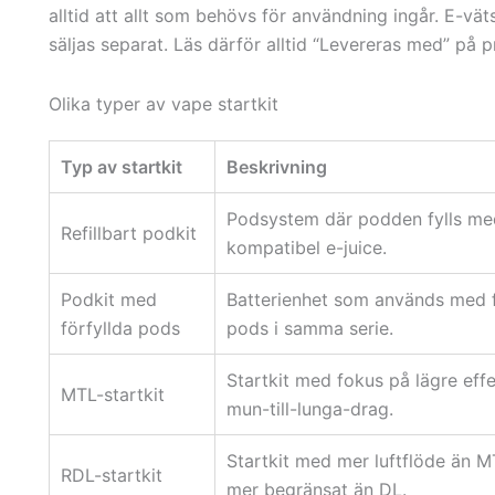
alltid att allt som behövs för användning ingår. E-vät
säljas separat. Läs därför alltid “Levereras med” på 
Olika typer av vape startkit
Typ av startkit
Beskrivning
Podsystem där podden fylls me
Refillbart podkit
kompatibel e-juice.
Podkit med
Batterienhet som används med f
förfyllda pods
pods i samma serie.
Startkit med fokus på lägre eff
MTL-startkit
mun-till-lunga-drag.
Startkit med mer luftflöde än 
RDL-startkit
mer begränsat än DL.