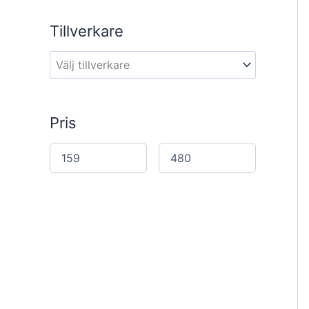
a
r
Tillverkare
c
h
Pris