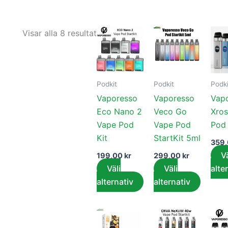
Den
Den
Visar alla 8 resultat
här
här
produkten
produk
har
har
Podkit
Podkit
Podki
flera
flera
Vaporesso
Vaporesso
Vap
varianter.
variant
Eco Nano 2
Veco Go
Xros
De
De
Vape Pod
Vape Pod
Pod 
olika
olika
Kit
StartKit 5ml
alternativen
alterna
359
kan
kan
Vä
199,00
kr
299,00
kr
väljas
väljas
Välj
Välj
alte
på
på
alternativ
alternativ
produktsidan
produk
Den
Den