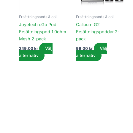
De
De
olika
olika
Ersättningspods & coil
Ersättningspods & coil
alternativen
alternativen
Joyetech eGo Pod
Caliburn G2
kan
kan
Ersättningspod 1.0ohm
Ersättningspoddar 2-
väljas
väljas
Mesh 2-pack
pack
på
på
Välj
Välj
249,00
kr
99,00
kr
produktsidan
produktsidan
alternativ
alternativ