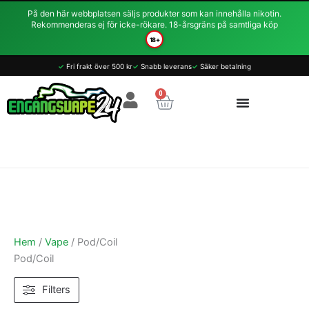
Hoppa
På den här webbplatsen säljs produkter som kan innehålla nikotin.
till
Rekommenderas ej för icke-rökare. 18-årsgräns på samtliga köp
innehåll
18+
Sortera
✓
Fri frakt över 500 kr
✓
Snabb leverans
✓
Säker betalning
efter
0
Varukorg
popularitet
Hem
/
Vape
/ Pod/Coil
Pod/Coil
Filters