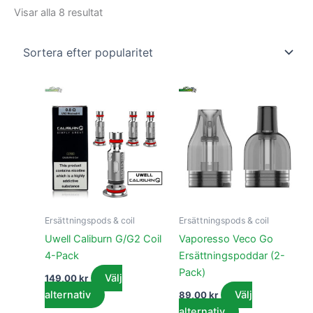
Visar alla 8 resultat
Den
Den
här
här
produkten
produkten
har
har
flera
flera
varianter.
varianter.
De
De
olika
olika
Ersättningspods & coil
Ersättningspods & coil
alternativen
alternativen
Uwell Caliburn G/G2 Coil
Vaporesso Veco Go
kan
kan
4-Pack
Ersättningspoddar (2-
väljas
väljas
Pack)
Välj
149,00
kr
på
på
alternativ
Välj
89,00
kr
produktsidan
produktsidan
alternativ