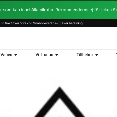
r som kan innehålla nikotin. Rekommenderas ej för icke-rö
Fri frakt över 500 kr
✓
Snabb leverans
✓
Säker betalning
ice
Öppna Vapes
Öppna Vitt snus
Öppna Tillb
Vapes
Vitt snus
Tillbehör