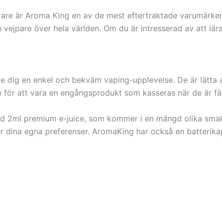
pulärare är Aroma King en av de mest eftertraktade varumär
h vejpare över hela världen. Om du är intresserad av att l
e dig en enkel och bekväm vaping-upplevelse. De är lätta
ade för att vara en engångsprodukt som kasseras när de är fä
 2ml premium e-juice, som kommer i en mängd olika smaker
fter dina egna preferenser. AromaKing har också en batteri