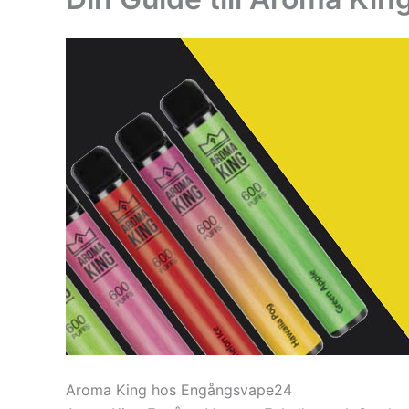
Aroma King hos Engångsvape24