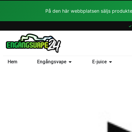
Hoppa
På den här webbplatsen säljs produkte
till
innehåll
✓
Öppna Engångsvape
Öppna E-ju
Hem
Engångsvape
E-juice