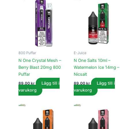
800 Puffar
E-Juice
N One Crystal Mesh –
N One Salts 10ml –
Berry Blast 20mg 800
Watermelon Ice 14mg –
Puffar
Nicsalt
Lägg till i
Lägg till i
89,00
kr
89,00
kr
varukorg
varukorg