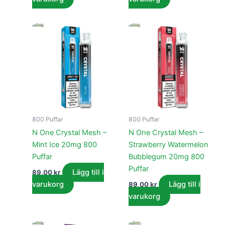
800 Puffar
800 Puffar
N One Crystal Mesh –
N One Crystal Mesh –
Mint Ice 20mg 800
Strawberry Watermelon
Puffar
Bubblegum 20mg 800
Puffar
Lägg till i
89,00
kr
varukorg
Lägg till i
89,00
kr
varukorg