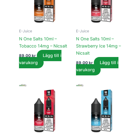
E-Juice
E-Juice
N One Salts 10ml –
N One Salts 10ml –
Tobacco 14mg – Nicsalt
Strawberry Ice 14mg –
Nicsalt
Lägg till i
89,00
kr
varukorg
Lägg till i
89,00
kr
varukorg