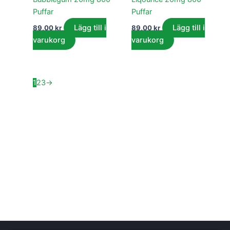
Puffar
Puffar
Lägg till i
Lägg till i
89,00
kr
89,00
kr
varukorg
varukorg
1
2
3
→