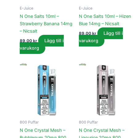
E-Juice
E-Juice
N One Salts 10ml –
N One Salts 10ml – Hizen
Strawberry Banana 14mg
Blue 14mg – Nicsalt
– Nicsalt
Lägg till i
89,00
kr
Lägg till i
varukorg
89,00
kr
varukorg
800 Puffar
800 Puffar
N One Crystal Mesh –
N One Crystal Mesh –
Bubblegum 20mg 800
Liqourice 20mg 800