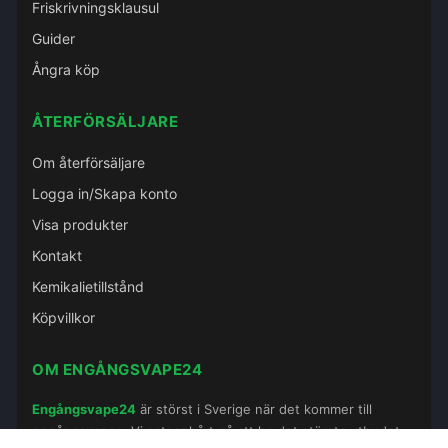
Friskrivningsklausul
Guider
Ångra köp
ÅTERFÖRSÄLJARE
Om återförsäljare
Logga in/Skapa konto
Visa produkter
Kontakt
Kemikalietillstånd
Köpvillkor
OM ENGÅNGSVAPE24
Engångsvape24
är störst i Sverige när det kommer till
engångsvapes. Vi satsar hårt på att ha det största utbudet