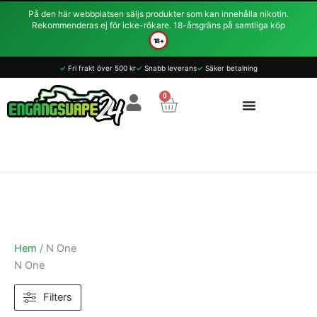
Hoppa
På den här webbplatsen säljs produkter som kan innehålla nikotin.
till
Rekommenderas ej för icke-rökare. 18-årsgräns på samtliga köp
innehåll
18+
Sortera
✓
Fri frakt över 500 kr
✓
Snabb leverans
✓
Säker betalning
efter
0
Varukorg
popularitet
Hem
/ N One
N One
Filters