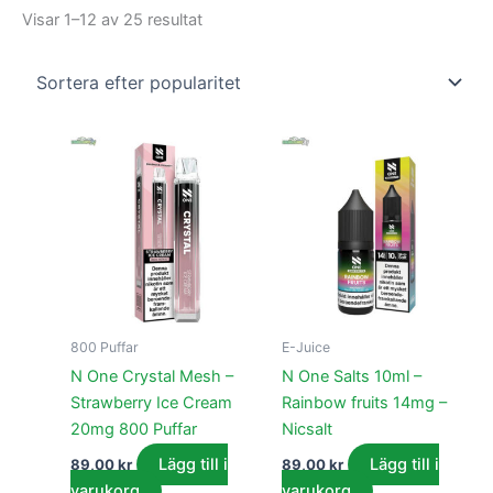
Visar 1–12 av 25 resultat
800 Puffar
E-Juice
N One Crystal Mesh –
N One Salts 10ml –
Strawberry Ice Cream
Rainbow fruits 14mg –
20mg 800 Puffar
Nicsalt
Lägg till i
Lägg till i
89,00
kr
89,00
kr
varukorg
varukorg