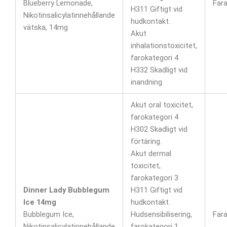
Blueberry Lemonade,
Far
H311 Giftigt vid
Nikotinsalicylatinnehållande
hudkontakt.
vätska, 14mg
Akut
inhalationstoxicitet,
farokategori 4
H332 Skadligt vid
inandning.
Akut oral toxicitet,
farokategori 4
H302 Skadligt vid
förtäring.
Akut dermal
toxicitet,
farokategori 3
Dinner Lady Bubblegum
H311 Giftigt vid
Ice 14mg
hudkontakt.
Bubblegum Ice,
Hudsensibilisering,
Far
Nikotinsalicylatinnehållande
farokategori 1