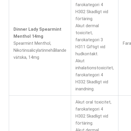
farokategori 4
H302 Skadligt vid
förtäring.
Akut dermal
Dinner Lady Spearmint
toxicitet,
Menthol 14mg
farokategori 3
Spearmint Menthol,
Far
H311 Giftigt vid
Nikotinsalicylatinnehållande
hudkontakt.
vätska, 14mg
Akut
inhalationstoxicitet,
farokategori 4
H332 Skadligt vid
inandning.
Akut oral toxicitet,
farokategori 4
H302 Skadligt vid
förtäring.
Akut dermal