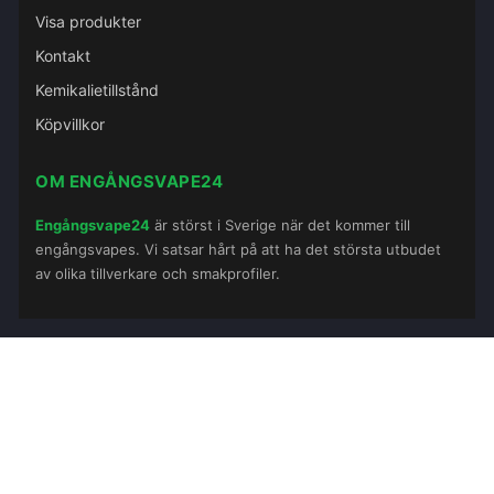
Visa produkter
Kontakt
Kemikalietillstånd
Köpvillkor
OM ENGÅNGSVAPE24
Engångsvape24
är störst i Sverige när det kommer till
engångsvapes. Vi satsar hårt på att ha det största utbudet
av olika tillverkare och smakprofiler.