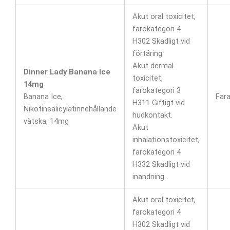
Akut oral toxicitet,
farokategori 4
H302 Skadligt vid
förtäring.
Akut dermal
Dinner Lady Banana Ice
toxicitet,
14mg
farokategori 3
Banana Ice,
Far
H311 Giftigt vid
Nikotinsalicylatinnehållande
hudkontakt.
vätska, 14mg
Akut
inhalationstoxicitet,
farokategori 4
H332 Skadligt vid
inandning.
Akut oral toxicitet,
farokategori 4
H302 Skadligt vid