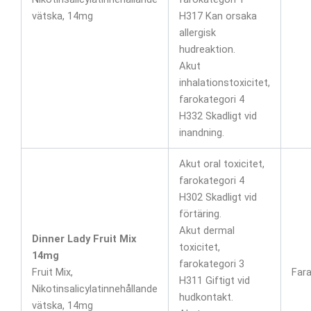
vätska, 14mg
H317 Kan orsaka
allergisk
hudreaktion.
Akut
inhalationstoxicitet,
farokategori 4
H332 Skadligt vid
inandning.
Akut oral toxicitet,
farokategori 4
H302 Skadligt vid
förtäring.
Akut dermal
Dinner Lady Fruit Mix
toxicitet,
14mg
farokategori 3
Fruit Mix,
Far
H311 Giftigt vid
Nikotinsalicylatinnehållande
hudkontakt.
vätska, 14mg