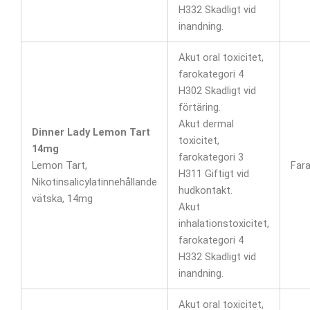
H332 Skadligt vid
inandning.
Akut oral toxicitet,
farokategori 4
H302 Skadligt vid
förtäring.
Akut dermal
Dinner Lady Lemon Tart
toxicitet,
14mg
farokategori 3
Lemon Tart,
Far
H311 Giftigt vid
Nikotinsalicylatinnehållande
hudkontakt.
vätska, 14mg
Akut
inhalationstoxicitet,
farokategori 4
H332 Skadligt vid
inandning.
Akut oral toxicitet,