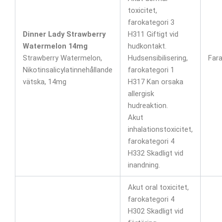
toxicitet,
farokategori 3
Dinner Lady Strawberry
H311 Giftigt vid
Watermelon 14mg
hudkontakt.
Strawberry Watermelon,
Hudsensibilisering,
Far
Nikotinsalicylatinnehållande
farokategori 1
vätska, 14mg
H317 Kan orsaka
allergisk
hudreaktion.
Akut
inhalationstoxicitet,
farokategori 4
H332 Skadligt vid
inandning.
Akut oral toxicitet,
farokategori 4
H302 Skadligt vid