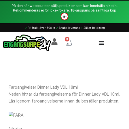
Hoppa
På den här webbplatsen säljs produkter som kan innehålla nikotin.
till
Rekommenderas ej för icke-rökare. 18-årsgräns på samtliga köp
innehåll
18+
✓
Fri frakt över 500 kr
✓
Snabb leverans
✓
Säker betalning
0
Varukorg
Faroangivelser Dinner Lady VDL 10ml
Nedan hittar du faroangivelserna för Dinner Lady VDL 10ml.
Läs igenom faroangivelserna innan du beställer produkten.
Nikotin