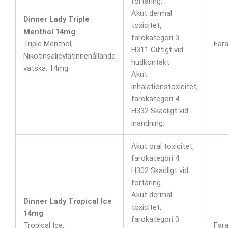
förtäring.
Akut dermal
Dinner Lady Triple
toxicitet,
Menthol 14mg
farokategori 3
Triple Menthol,
Far
H311 Giftigt vid
Nikotinsalicylatinnehållande
hudkontakt.
vätska, 14mg
Akut
inhalationstoxicitet,
farokategori 4
H332 Skadligt vid
inandning.
Akut oral toxicitet,
farokategori 4
H302 Skadligt vid
förtäring.
Akut dermal
Dinner Lady Tropical Ice
toxicitet,
14mg
farokategori 3
Tropical Ice,
Far