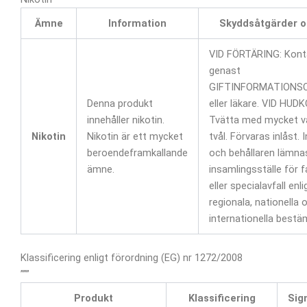
Ämne
Information
Skyddsåtgärder oc
VID FÖRTÄRING: Kont
genast
GIFTINFORMATIONS
Denna produkt
eller läkare. VID HU
innehåller nikotin.
Tvätta med mycket v
Nikotin
Nikotin är ett mycket
tvål. Förvaras inlåst. 
beroendeframkallande
och behållaren lämnas 
ämne.
insamlingsställe för fa
eller specialavfall enli
regionala, nationella o
internationella bestä
Klassificering enligt förordning (EG) nr 1272/2008
”””
Produkt
Klassificering
Sig