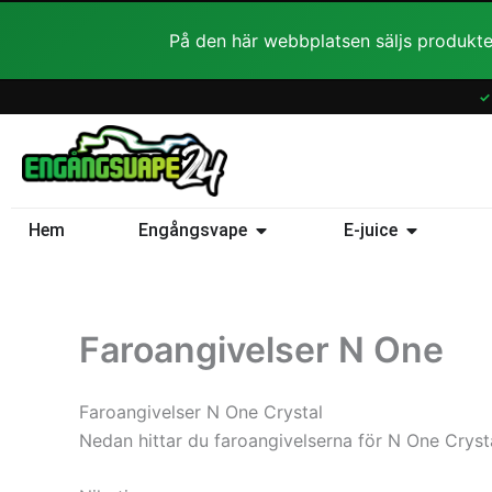
Hoppa
På den här webbplatsen säljs produkte
till
innehåll
✓
Öppna Engångsvape
Öppna E-ju
Hem
Engångsvape
E-juice
Faroangivelser N One
Faroangivelser N One Crystal
Nedan hittar du faroangivelserna för N One Crysta