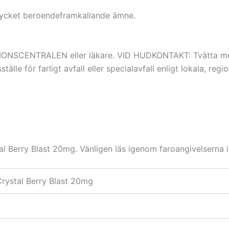
 mycket beroendeframkallande ämne.
NSCENTRALEN eller läkare. VID HUDKONTAKT: Tvätta med m
tälle för farligt avfall eller specialavfall enligt lokala, regi
al Berry Blast 20mg. Vänligen läs igenom faroangivelserna 
rystal Berry Blast 20mg