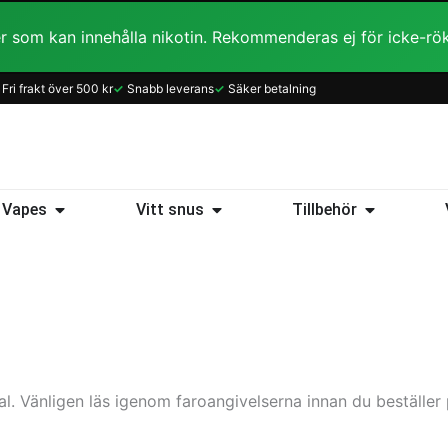
r som kan innehålla nikotin. Rekommenderas ej för icke-rö
Fri frakt över 500 kr
✓
Snabb leverans
✓
Säker betalning
ice
Öppna Vapes
Öppna Vitt snus
Öppna Tillb
Vapes
Vitt snus
Tillbehör
l. Vänligen läs igenom faroangivelserna innan du beställer