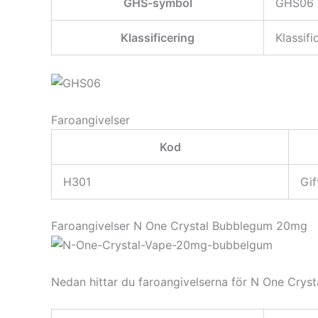
GHS-symbol
GHS06
Klassificering
Klassif
Faroangivelser
Kod
H301
Gif
Faroangivelser N One Crystal Bubblegum 20mg
Nedan hittar du faroangivelserna för N One Crys