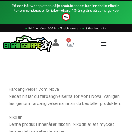
Hoppa
På den här webbplatsen säljs produkter som kan innehålla nikotin.
till
Rekommenderas ej för icke-rökare. 18-årsgräns på samtliga köp
innehåll
18+
✓
Fri frakt över 500 kr
✓
Snabb leverans
✓
Säker betalning
0
Varukorg
Faroangivelser Vont Nova
Nedan hittar du faroangivelserna för Vont Nova. Vänligen
läs igenom faroangivelserna innan du beställer produkten.
Nikotin
Denna produkt innehåller nikotin. Nikotin är ett mycket
beroendeframkallande ämne.