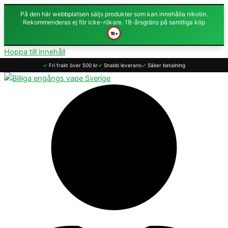
På den här webbplatsen säljs produkter som kan innehålla nikotin.
Rekommenderas ej för icke-rökare. 18-årsgräns på samtliga köp
18+
Hoppa till innehåll
✓
Fri frakt över 500 kr
✓
Snabb leverans
✓
Säker betalning