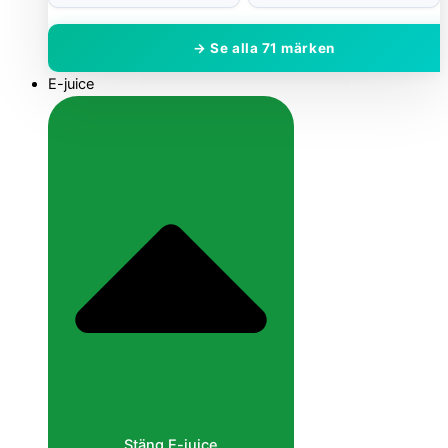
→ Se alla 71 märken
E-juice
Stäng E-juice