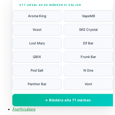
ETT URVAL AV DE MÄRKEN VI SÄLJER
Aroma King
VapeM8
Vozol
SKE Crystal
Lost Mary
Elf Bar
QBIX
Frunk Bar
Pod Salt
N One
Panther Bar
Vont
→ Bläddra alla 71 märken
Återförsäljare