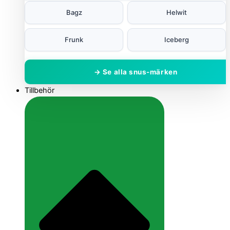
Bagz
Helwit
Frunk
Iceberg
→ Se alla snus-märken
Tillbehör