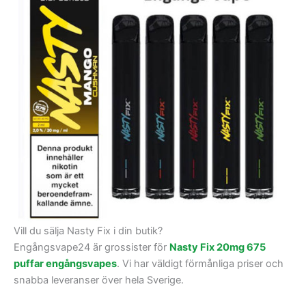
Vill du sälja Nasty Fix i din butik?
Engångsvape24 är grossister för
Nasty Fix 20mg 675
puffar engångsvapes
. Vi har väldigt förmånliga priser och
snabba leveranser över hela Sverige.