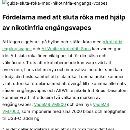
Fördelarna med att sluta röka med hjälp
av nikotinfria engångsvapes
Att lägga cigg/snus på hyllan och istället köra med
nikotinfria
engångsvapes
och
All White nikotinfritt Snus
kan var en god
ide. Att sluta röka är en viktig beslut för din hälsa och
välmående. Trots att nikotinberoende kan vara svårt att
övervinna, finns det nu nya och innovativa metoder som kan
stödja din beslutsamhet att sluta röka. I denna artikel kommer
vi att utforska fördelarna med att övergå till nikotinfria alternativ
såsom engångsvapes och All White nikotinfritt Snus. Dessutom
kommer vi att introducera två välkända märken av
engångsvapes:
VapeM8 VM800
och den nya
VapeM8
VM7000
, som imponerar med sina 7000 bloss och möjligheten
till USB-C laddning.
När det gäller fördelarna med att sluta röka finns det flera