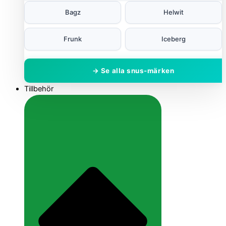
Bagz
Helwit
Frunk
Iceberg
→ Se alla snus-märken
Tillbehör