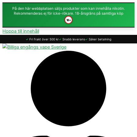
På den här webbplatsen säljs produkter som kan innehålla nikotin.
Rekommenderas ej för icke-rökare. 18-årsgräns på samtliga köp
18+
Hoppa till innehåll
✓
Fri frakt över 500 kr
✓
Snabb leverans
✓
Säker betalning