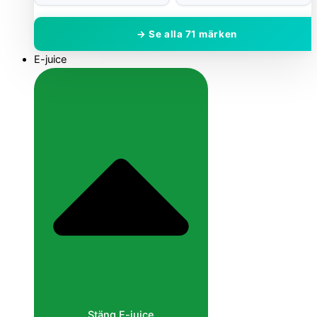
→ Se alla 71 märken
E-juice
Stäng E-juice