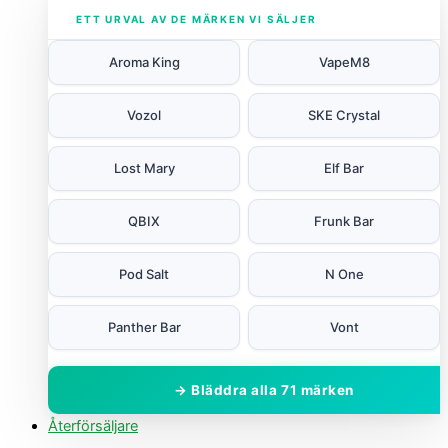
ETT URVAL AV DE MÄRKEN VI SÄLJER
Aroma King
VapeM8
Vozol
SKE Crystal
Lost Mary
Elf Bar
QBIX
Frunk Bar
Pod Salt
N One
Panther Bar
Vont
→ Bläddra alla 71 märken
Återförsäljare