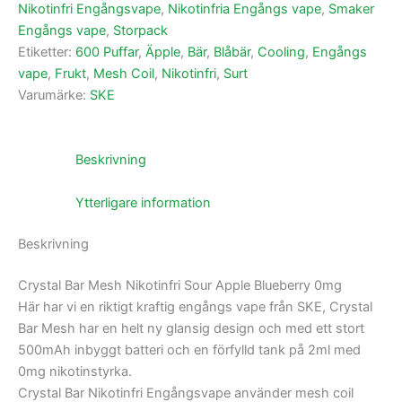
Nikotinfri Engångsvape
,
Nikotinfria Engångs vape
,
Smaker
Engångs vape
,
Storpack
Etiketter:
600 Puffar
,
Äpple
,
Bär
,
Blåbär
,
Cooling
,
Engångs
vape
,
Frukt
,
Mesh Coil
,
Nikotinfri
,
Surt
Varumärke:
SKE
Beskrivning
Ytterligare information
Beskrivning
Crystal Bar Mesh Nikotinfri Sour Apple Blueberry 0mg
Här har vi en riktigt kraftig engångs vape från SKE, Crystal
Bar Mesh har en helt ny glansig design och med ett stort
500mAh inbyggt batteri och en förfylld tank på 2ml med
0mg nikotinstyrka.
Crystal Bar Nikotinfri Engångsvape använder mesh coil