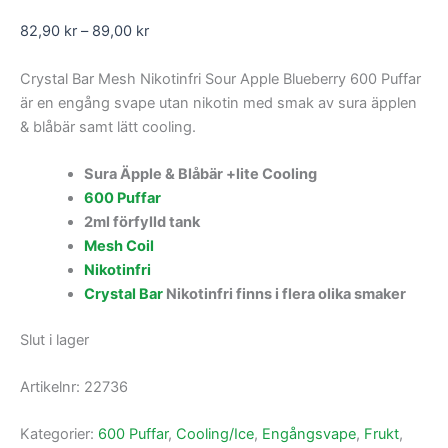
82,90
kr
–
89,00
kr
Crystal Bar Mesh Nikotinfri Sour Apple Blueberry 600 Puffar
är en engång svape utan nikotin med smak av sura äpplen
& blåbär samt lätt cooling.
Sura Äpple & Blåbär +lite Cooling
600 Puffar
2ml förfylld tank
Mesh Coil
Nikotinfri
Crystal Bar
Nikotinfri finns i flera olika smaker
Slut i lager
Artikelnr:
22736
Kategorier:
600 Puffar
,
Cooling/Ice
,
Engångsvape
,
Frukt
,