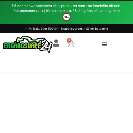
Hoppa
På den här webbplatsen säljs produkter som kan innehålla nikotin.
till
Rekommenderas ej för icke-rökare. 18-årsgräns på samtliga köp
innehåll
18+
✓
Fri frakt över 500 kr
✓
Snabb leverans
✓
Säker betalning
0
Varukorg