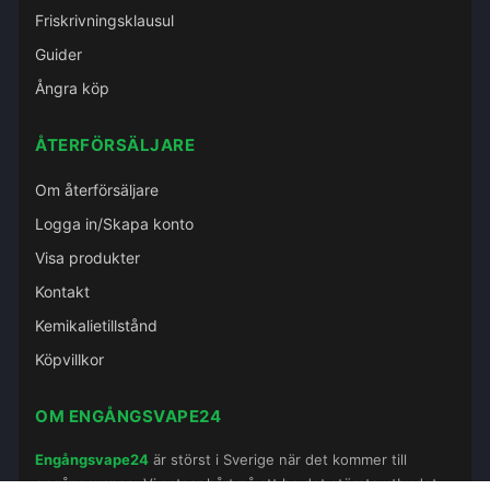
Friskrivningsklausul
Guider
Ångra köp
ÅTERFÖRSÄLJARE
Om återförsäljare
Logga in/Skapa konto
Visa produkter
Kontakt
Kemikalietillstånd
Köpvillkor
OM ENGÅNGSVAPE24
Engångsvape24
är störst i Sverige när det kommer till
engångsvapes. Vi satsar hårt på att ha det största utbudet