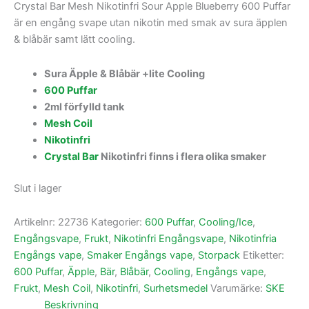
Crystal Bar Mesh Nikotinfri Sour Apple Blueberry 600 Puffar
är en engång svape utan nikotin med smak av sura äpplen
& blåbär samt lätt cooling.
Sura Äpple & Blåbär +lite Cooling
600 Puffar
2ml förfylld tank
Mesh Coil
Nikotinfri
Crystal Bar
Nikotinfri finns i flera olika smaker
Slut i lager
Artikelnr:
22736
Kategorier:
600 Puffar
,
Cooling/Ice
,
Engångsvape
,
Frukt
,
Nikotinfri Engångsvape
,
Nikotinfria
Engångs vape
,
Smaker Engångs vape
,
Storpack
Etiketter:
600 Puffar
,
Äpple
,
Bär
,
Blåbär
,
Cooling
,
Engångs vape
,
Frukt
,
Mesh Coil
,
Nikotinfri
,
Surhetsmedel
Varumärke:
SKE
Beskrivning