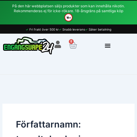
Hoppa
På den här webbplatsen säljs produkter som kan innehålla nikotin.
till
Rekommenderas ej för icke-rökare. 18-årsgräns på samtliga köp
innehåll
18+
✓
Fri frakt över 500 kr
✓
Snabb leverans
✓
Säker betalning
0
Varukorg
Författarnamn: