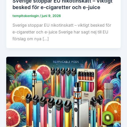
Sverige stoppar EU nikotinskatt – viktigt
besked för e-cigaretter och e-juice
templtokenlogin
/
juni 9, 2026
Sverige stoppar EU nikotinskatt – viktigt besked för
e-cigaretter och e-juice Sverige har sagt nej till EU
förslag om nya […]