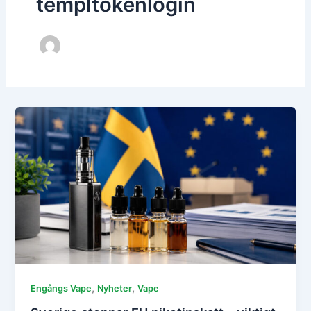
templtokenlogin
,
,
Engångs Vape
Nyheter
Vape