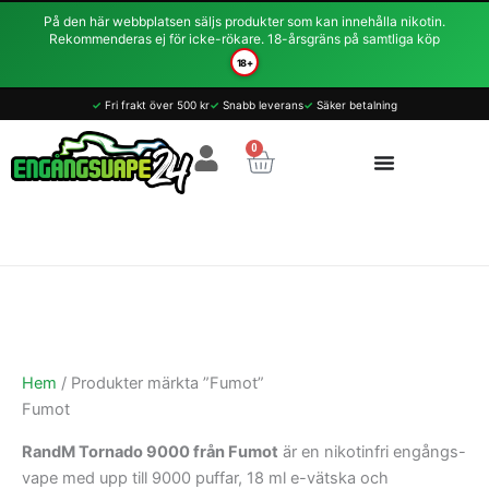
Hoppa
På den här webbplatsen säljs produkter som kan innehålla nikotin.
till
Rekommenderas ej för icke-rökare. 18-årsgräns på samtliga köp
innehåll
18+
✓
Fri frakt över 500 kr
✓
Snabb leverans
✓
Säker betalning
0
Varukorg
Hem
/ Produkter märkta ”Fumot”
Fumot
RandM Tornado 9000 från Fumot
är en nikotinfri engångs-
vape med upp till 9000 puffar, 18 ml e-vätska och