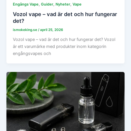
,
,
,
Engångs Vape
Guider
Nyheter
Vape
Vozol vape – vad är det och hur fungerar
det?
ismokeking.se
/
april 25, 2026
Vozol vape – vad är det och hur fungerar det? Vozol
är ett varumärke med produkter inom kategorin
engångsvapes och