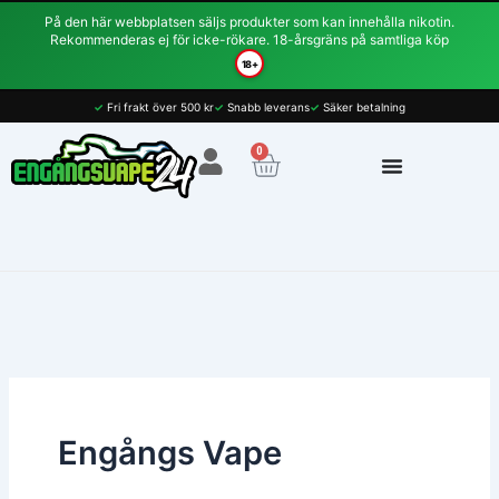
Hoppa
På den här webbplatsen säljs produkter som kan innehålla nikotin.
till
Rekommenderas ej för icke-rökare. 18-årsgräns på samtliga köp
innehåll
18+
✓
Fri frakt över 500 kr
✓
Snabb leverans
✓
Säker betalning
0
Varukorg
Engångs Vape