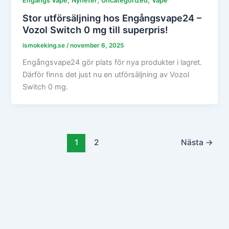
,
,
,
Engångs Vape
Nyheter
Uncategorized
Vape
Stor utförsäljning hos Engångsvape24 –
Vozol Switch 0 mg till superpris!
ismokeking.se
/
november 6, 2025
Engångsvape24 gör plats för nya produkter i lagret.
Därför finns det just nu en utförsäljning av Vozol
Switch 0 mg.
1
2
Nästa
→