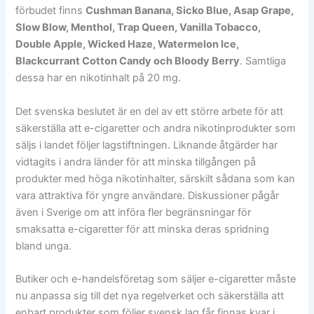
förbudet finns
Cushman Banana, Sicko Blue, Asap Grape,
Slow Blow, Menthol, Trap Queen, Vanilla Tobacco,
Double Apple, Wicked Haze, Watermelon Ice,
Blackcurrant Cotton Candy och Bloody Berry
. Samtliga
dessa har en nikotinhalt på 20 mg.
Det svenska beslutet är en del av ett större arbete för att
säkerställa att e-cigaretter och andra nikotinprodukter som
säljs i landet följer lagstiftningen. Liknande åtgärder har
vidtagits i andra länder för att minska tillgången på
produkter med höga nikotinhalter, särskilt sådana som kan
vara attraktiva för yngre användare. Diskussioner pågår
även i Sverige om att införa fler begränsningar för
smaksatta e-cigaretter för att minska deras spridning
bland unga.
Butiker och e-handelsföretag som säljer e-cigaretter måste
nu anpassa sig till det nya regelverket och säkerställa att
enbart produkter som följer svensk lag får finnas kvar i