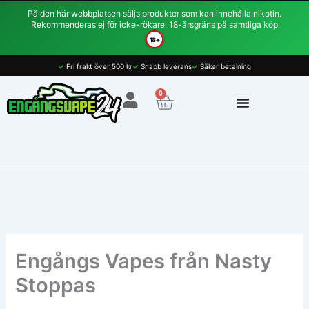
Hoppa
På den här webbplatsen säljs produkter som kan innehålla nikotin.
till
Rekommenderas ej för icke-rökare. 18-årsgräns på samtliga köp
innehåll
18+
✓
Fri frakt över 500 kr
✓
Snabb leverans
✓
Säker betalning
0
Varukorg
Engångs Vapes från Nasty
Stoppas