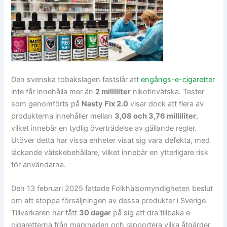
Den svenska tobakslagen fastslår att
engångs-e-cigaretter
inte får innehålla mer än
2 milliliter
nikotinvätska. Tester
som genomförts på
Nasty Fix 2.0
visar dock att flera av
produkterna innehåller mellan
3,08 och 3,76 milliliter
,
vilket innebär en tydlig överträdelse av gällande regler.
Utöver detta har vissa enheter visat sig vara defekta, med
läckande vätskebehållare, vilket innebär en ytterligare risk
för användarna.
Den 13 februari 2025 fattade Folkhälsomyndigheten beslut
om att stoppa försäljningen av dessa produkter i Sverige.
Tillverkaren har fått
30 dagar
på sig att dra tillbaka e-
cigaretterna från marknaden och rapportera vilka åtgärder