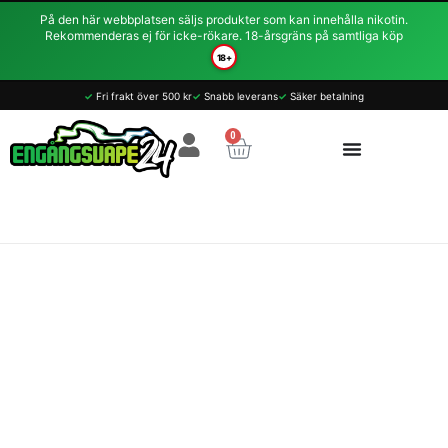
Hoppa
På den här webbplatsen säljs produkter som kan innehålla nikotin.
till
Rekommenderas ej för icke-rökare. 18-årsgräns på samtliga köp
innehåll
18+
Aroma
✓
Fri frakt över 500 kr
✓
Snabb leverans
✓
Säker betalning
King
GEM
0
Varukorg
Mesh
Tiger
Blood
20mg
700
Puffar
mängd