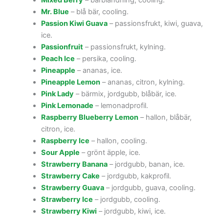
Mixed Berry
– bärblandning, cooling.
Mr. Blue
– blå bär, cooling.
Passion Kiwi Guava
– passionsfrukt, kiwi, guava,
ice.
Passionfruit
– passionsfrukt, kylning.
Peach Ice
– persika, cooling.
Pineapple
– ananas, ice.
Pineapple Lemon
– ananas, citron, kylning.
Pink Lady
– bärmix, jordgubb, blåbär, ice.
Pink Lemonade
– lemonadprofil.
Raspberry Blueberry Lemon
– hallon, blåbär,
citron, ice.
Raspberry Ice
– hallon, cooling.
Sour Apple
– grönt äpple, ice.
Strawberry Banana
– jordgubb, banan, ice.
Strawberry Cake
– jordgubb, kakprofil.
Strawberry Guava
– jordgubb, guava, cooling.
Strawberry Ice
– jordgubb, cooling.
Strawberry Kiwi
– jordgubb, kiwi, ice.