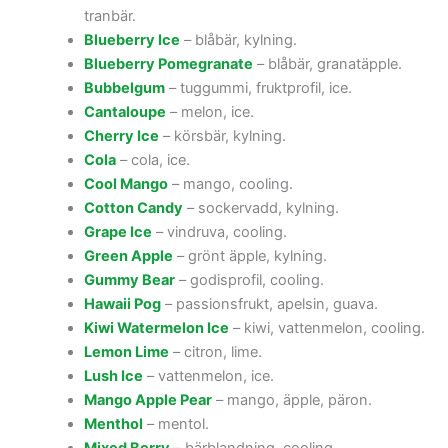
tranbär.
Blueberry Ice
– blåbär, kylning.
Blueberry Pomegranate
– blåbär, granatäpple.
Bubbelgum
– tuggummi, fruktprofil, ice.
Cantaloupe
– melon, ice.
Cherry Ice
– körsbär, kylning.
Cola
– cola, ice.
Cool Mango
– mango, cooling.
Cotton Candy
– sockervadd, kylning.
Grape Ice
– vindruva, cooling.
Green Apple
– grönt äpple, kylning.
Gummy Bear
– godisprofil, cooling.
Hawaii Pog
– passionsfrukt, apelsin, guava.
Kiwi Watermelon Ice
– kiwi, vattenmelon, cooling.
Lemon Lime
– citron, lime.
Lush Ice
– vattenmelon, ice.
Mango Apple Pear
– mango, äpple, päron.
Menthol
– mentol.