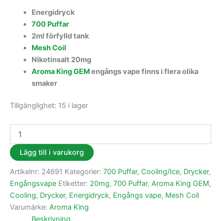
Energidryck
700 Puffar
2ml förfylld tank
Mesh Coil
Nikotinsalt 20mg
Aroma King GEM
engångs vape finns i flera olika
smaker
Tillgänglighet:
15 i lager
Lägg till i varukorg
Artikelnr:
24691
Kategorier:
700 Puffar
,
Cooling/Ice
,
Drycker
,
Engångsvape
Etiketter:
20mg
,
700 Puffar
,
Aroma King GEM
,
Cooling
,
Drycker
,
Energidryck
,
Engångs vape
,
Mesh Coil
Varumärke:
Aroma King
Beskrivning