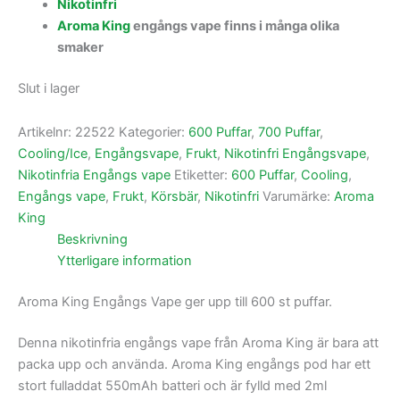
Nikotinfri
Aroma King
engångs vape finns i många olika
smaker
Slut i lager
Artikelnr:
22522
Kategorier:
600 Puffar
,
700 Puffar
,
Cooling/Ice
,
Engångsvape
,
Frukt
,
Nikotinfri Engångsvape
,
Nikotinfria Engångs vape
Etiketter:
600 Puffar
,
Cooling
,
Engångs vape
,
Frukt
,
Körsbär
,
Nikotinfri
Varumärke:
Aroma
King
Beskrivning
Ytterligare information
Aroma King Engångs Vape ger upp till 600 st puffar.
Denna nikotinfria engångs vape från Aroma King är bara att
packa upp och använda. Aroma King engångs pod har ett
stort fulladdat 550mAh batteri och är fylld med 2ml