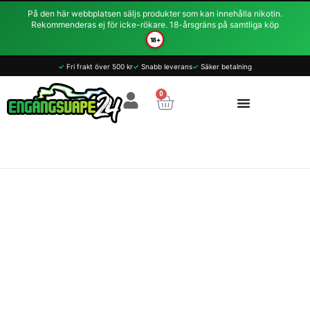
Hoppa
På den här webbplatsen säljs produkter som kan innehålla nikotin.
till
Rekommenderas ej för icke-rökare. 18-årsgräns på samtliga köp
innehåll
18+
✓
Fri frakt över 500 kr
✓
Snabb leverans
✓
Säker betalning
0
Varukorg