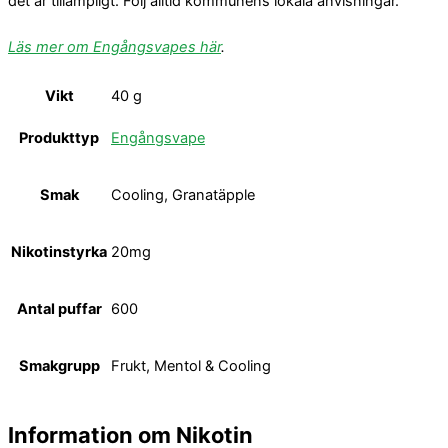
det är tillämpligt. Följ alltid kommunens lokala anvisningar.
Läs mer om Engångsvapes här
.
Vikt
40 g
Produkttyp
Engångsvape
Smak
Cooling, Granatäpple
Nikotinstyrka
20mg
Antal puffar
600
Smakgrupp
Frukt, Mentol & Cooling
Information om Nikotin