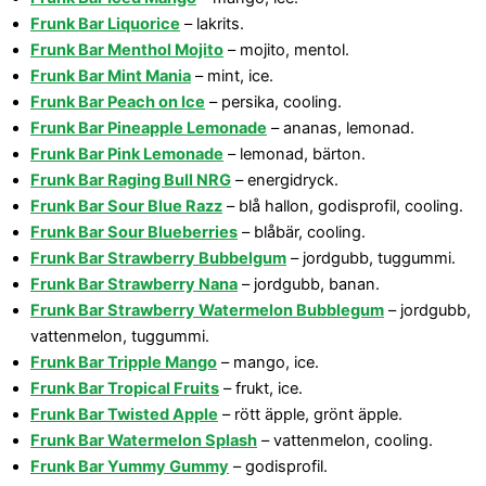
Frunk Bar Liquorice
– lakrits.
Frunk Bar Menthol Mojito
– mojito, mentol.
Frunk Bar Mint Mania
– mint, ice.
Frunk Bar Peach on Ice
– persika, cooling.
Frunk Bar Pineapple Lemonade
– ananas, lemonad.
Frunk Bar Pink Lemonade
– lemonad, bärton.
Frunk Bar Raging Bull NRG
– energidryck.
Frunk Bar Sour Blue Razz
– blå hallon, godisprofil, cooling.
Frunk Bar Sour Blueberries
– blåbär, cooling.
Frunk Bar Strawberry Bubbelgum
– jordgubb, tuggummi.
Frunk Bar Strawberry Nana
– jordgubb, banan.
Frunk Bar Strawberry Watermelon Bubblegum
– jordgubb,
vattenmelon, tuggummi.
Frunk Bar Tripple Mango
– mango, ice.
Frunk Bar Tropical Fruits
– frukt, ice.
Frunk Bar Twisted Apple
– rött äpple, grönt äpple.
Frunk Bar Watermelon Splash
– vattenmelon, cooling.
Frunk Bar Yummy Gummy
– godisprofil.