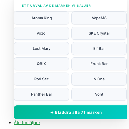
ETT URVAL AV DE MÄRKEN VI SÄLJER
Aroma King
VapeM8
Vozol
SKE Crystal
Lost Mary
Elf Bar
QBIX
Frunk Bar
Pod Salt
N One
Panther Bar
Vont
→ Bläddra alla 71 märken
Återförsäljare