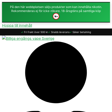
På den här webbplatsen säljs produkter som kan innehålla nikotin.
Rekommenderas ej för icke-rökare. 18-årsgräns på samtliga köp
18+
Hoppa till innehåll
✓
Fri frakt över 500 kr
✓
Snabb leverans
✓
Säker betalning