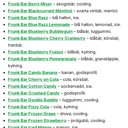
Frunk Bar Berry Mixer
– skogsbär, cooling.
Frunk Bar Blackcurrant Menthol
– svarta vinbär, mentol.
Frunk Bar Blue Razz
– blå hallon, ice.
Frunk Bar Blue Razz Lemonade
– blå hallon, lemonad, ice.
Frunk Bar Blueberry Bubblegum
– blåbär, tuggummi.
Frunk Bar Blueberry Cherry Cranberry
– blåbär, körsbär,
tranbär.
Frunk Bar Blueberry Fusion
– blåbär, kylning.
Frunk Bar Blueberry Pomegranate
– blåbär, granatäpple,
kylning.
Frunk Bar Candy Banana
– banan, godisprofil.
Frunk Bar Cherry on Cola
– cola, körsbär.
Frunk Bar Cotton Candy
– sockervadd, ice.
Frunk Bar Crushed Candy
– godisprofil.
Frunk Bar Double Bubble
– tuggummi, cooling.
Frunk Bar Fizzy Cola
– cola, kylning.
Frunk Bar Frozen Grape
– druva, cooling.
Frunk Bar Frozen Strawberry
– jordgubb, cooling.
Frunk Bar Iced Mango
– mango, ice.