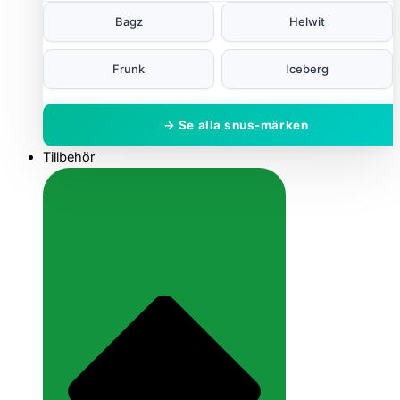
Bagz
Helwit
Frunk
Iceberg
→ Se alla snus-märken
Tillbehör