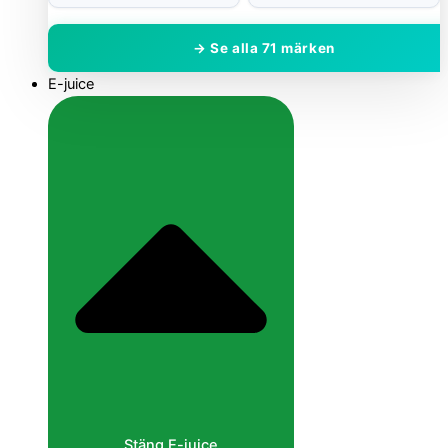
→ Se alla 71 märken
E-juice
Stäng E-juice