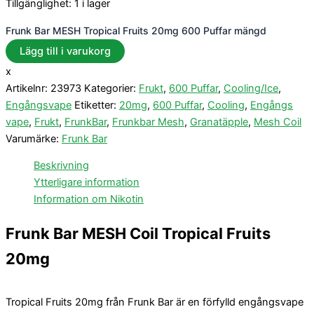
Tillgänglighet:
1 i lager
Frunk Bar MESH Tropical Fruits 20mg 600 Puffar mängd
Lägg till i varukorg
x
Artikelnr:
23973
Kategorier:
Frukt
,
600 Puffar
,
Cooling/Ice
,
Engångsvape
Etiketter:
20mg
,
600 Puffar
,
Cooling
,
Engångs
vape
,
Frukt
,
FrunkBar
,
Frunkbar Mesh
,
Granatäpple
,
Mesh Coil
Varumärke:
Frunk Bar
Beskrivning
Ytterligare information
Information om Nikotin
Frunk Bar MESH Coil Tropical Fruits
20mg
Tropical Fruits 20mg från Frunk Bar är en förfylld engångsvape