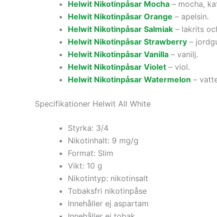
Helwit Nikotinpåsar Mocha
– mocha, kaf
Helwit Nikotinpåsar Orange
– apelsin.
Helwit Nikotinpåsar Salmiak
– lakrits oc
Helwit Nikotinpåsar Strawberry
– jordg
Helwit Nikotinpåsar Vanilla
– vanilj.
Helwit Nikotinpåsar Violet
– viol.
Helwit Nikotinpåsar Watermelon
– vatt
Specifikationer Helwit All White
Styrka: 3/4
Nikotinhalt: 9 mg/g
Format: Slim
Vikt: 10 g
Nikotintyp: nikotinsalt
Tobaksfri nikotinpåse
Innehåller ej aspartam
Innehåller ej tobak