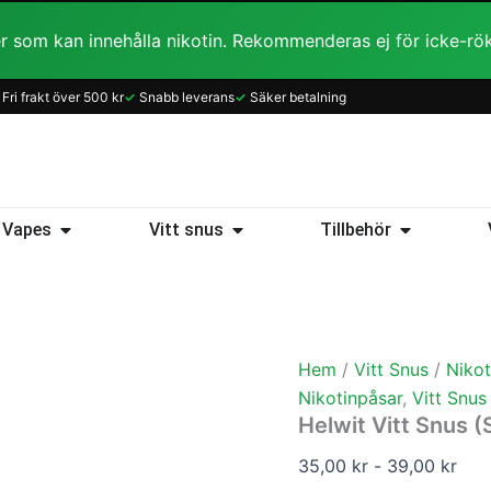
r som kan innehålla nikotin. Rekommenderas ej för icke-rö
Helwit
Fri frakt över 500 kr
✓
Snabb leverans
✓
Säker betalning
Vitt
Snus
(Slim)
-
Orange
mängd
ice
Öppna Vapes
Öppna Vitt snus
Öppna Tillb
Vapes
Vitt snus
Tillbehör
Hem
/
Vitt Snus
/
Nikot
Nikotinpåsar
,
Vitt Snus
Helwit Vitt Snus (
35,00
kr
-
39,00
kr