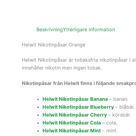
Beskrivning
Ytterligare information
Helwit Nikotinpåsar Orange
Helwit Nikotinpåsar är tobaksfria nikotinpåsar i 
innehåller nikotin men ingen tobak.
Nikotinpåsar från Helwit finns i följande smakpro
Helwit Nikotinpåsar Banana
– banan.
Helwit Nikotinpåsar Blueberry
– blåbär.
Helwit Nikotinpåsar Cherry
– körsbär.
Helwit Nikotinpåsar Cola
– cola.
Helwit Nikotinpåsar Mint
– mint.