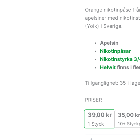
Orange nikotinpåse frå
apelsiner med nikotinst
(Yoik) i Sverige.
Apelsin
Nikotinpåsar
Nikotinstyrka 3/
Helwit
finns i fl
Tillgänglighet:
35 i lage
PRISER
39,00
kr
35,00
k
10+ Styckp
1
Styck