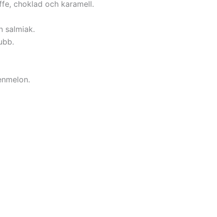
fe, choklad och karamell.
h salmiak.
ubb.
enmelon.