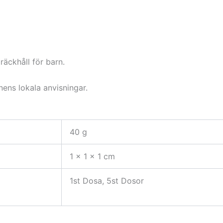
räckhåll för barn.
ens lokala anvisningar.
40 g
1 × 1 × 1 cm
1st Dosa, 5st Dosor