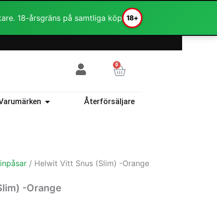
kare. 18-årsgräns på samtliga köp
18+
0
Varukorg
ehör
Öppna Varumärken
Varumärken
Återförsäljare
inpåsar
/ Helwit Vitt Snus (Slim) -Orange
Slim) -Orange