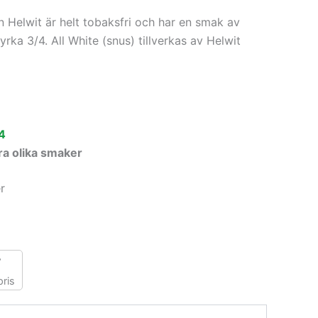
n Helwit är helt tobaksfri och har en smak av
yrka 3/4. All White (snus) tillverkas av Helwit
4
era olika smaker
r
r
ris