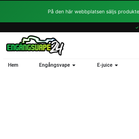
Hoppa
På den här webbplatsen säljs produkte
till
innehåll
✓
Öppna Engångsvape
Öppna E-ju
Hem
Engångsvape
E-juice