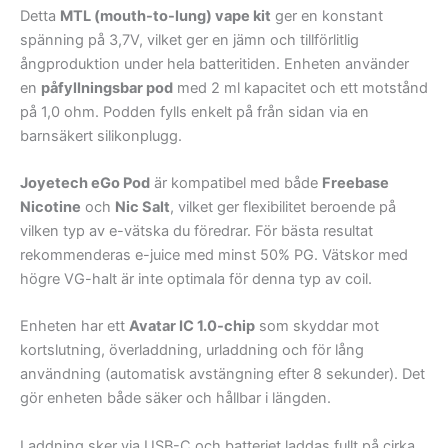
Detta
MTL (mouth-to-lung) vape kit
ger en konstant
spänning på 3,7V, vilket ger en jämn och tillförlitlig
ångproduktion under hela batteritiden. Enheten använder
en
påfyllningsbar pod
med 2 ml kapacitet och ett motstånd
på 1,0 ohm. Podden fylls enkelt på från sidan via en
barnsäkert silikonplugg.
Joyetech eGo Pod
är kompatibel med både
Freebase
Nicotine
och
Nic Salt
, vilket ger flexibilitet beroende på
vilken typ av e-vätska du föredrar. För bästa resultat
rekommenderas e-juice med minst 50% PG. Vätskor med
högre VG-halt är inte optimala för denna typ av coil.
Enheten har ett
Avatar IC 1.0-chip
som skyddar mot
kortslutning, överladdning, urladdning och för lång
användning (automatisk avstängning efter 8 sekunder). Det
gör enheten både säker och hållbar i längden.
Laddning sker via USB-C och batteriet laddas fullt på cirka