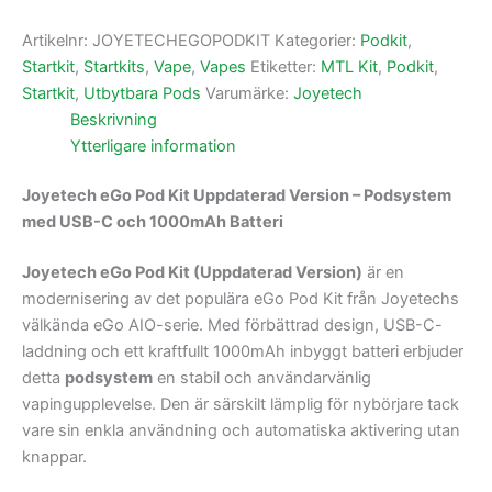
Artikelnr:
JOYETECHEGOPODKIT
Kategorier:
Podkit
,
Startkit
,
Startkits
,
Vape
,
Vapes
Etiketter:
MTL Kit
,
Podkit
,
Startkit
,
Utbytbara Pods
Varumärke:
Joyetech
Beskrivning
Ytterligare information
Joyetech eGo Pod Kit Uppdaterad Version – Podsystem
med USB-C och 1000mAh Batteri
Joyetech eGo Pod Kit (Uppdaterad Version)
är en
modernisering av det populära eGo Pod Kit från Joyetechs
välkända eGo AIO-serie. Med förbättrad design, USB-C-
laddning och ett kraftfullt 1000mAh inbyggt batteri erbjuder
detta
podsystem
en stabil och användarvänlig
vapingupplevelse. Den är särskilt lämplig för nybörjare tack
vare sin enkla användning och automatiska aktivering utan
knappar.