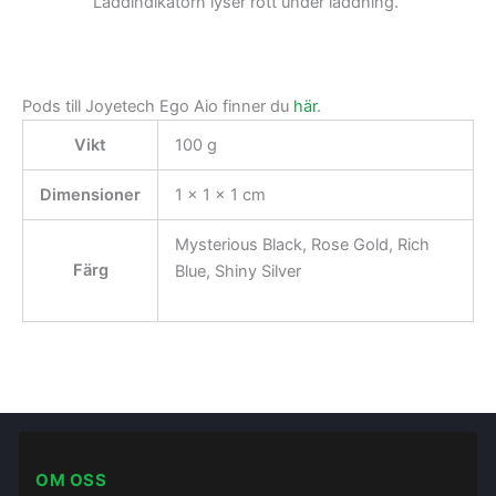
Laddindikatorn lyser rött under laddning.
Pods till Joyetech Ego Aio finner du
här
.
Vikt
100 g
Dimensioner
1 × 1 × 1 cm
Mysterious Black, Rose Gold, Rich
Färg
Blue, Shiny Silver
OM OSS