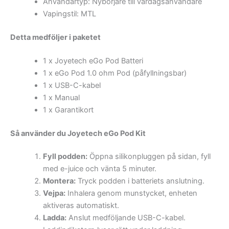
Användartyp: Nybörjare till vardagsanvändare
Vapingstil: MTL
Detta medföljer i paketet
1 x Joyetech eGo Pod Batteri
1 x eGo Pod 1.0 ohm Pod (påfyllningsbar)
1 x USB-C-kabel
1 x Manual
1 x Garantikort
Så använder du Joyetech eGo Pod Kit
Fyll podden:
Öppna silikonpluggen på sidan, fyll
med e-juice och vänta 5 minuter.
Montera:
Tryck podden i batteriets anslutning.
Vejpa:
Inhalera genom munstycket, enheten
aktiveras automatiskt.
Ladda:
Anslut medföljande USB-C-kabel.