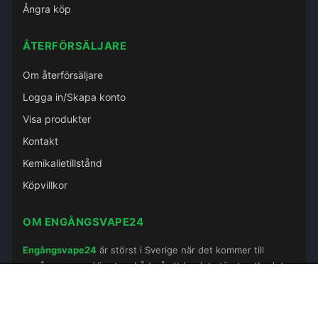
Ångra köp
ÅTERFÖRSÄLJARE
Om återförsäljare
Logga in/Skapa konto
Visa produkter
Kontakt
Kemikalietillstånd
Köpvillkor
OM ENGÅNGSVAPE24
Engångsvape24
är störst i Sverige när det kommer till
engångsvapes. Vi satsar hårt på att ha det största utbudet
av olika tillverkare och smakprofiler.