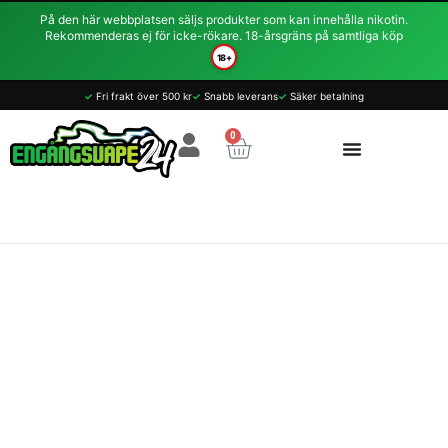
Hoppa
På den här webbplatsen säljs produkter som kan innehålla nikotin.
till
Rekommenderas ej för icke-rökare. 18-årsgräns på samtliga köp
innehåll
18+
✓
Fri frakt över 500 kr
✓
Snabb leverans
✓
Säker betalning
0
Varukorg