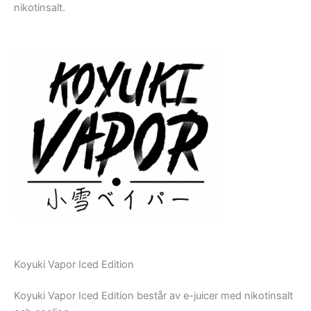
nikotinsalt.
Koyuki Vapor Iced Edition
Koyuki Vapor Iced Edition består av e-juicer med nikotinsalt