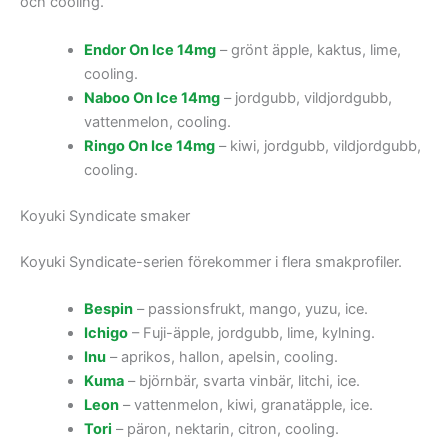
och cooling.
Endor On Ice 14mg
– grönt äpple, kaktus, lime,
cooling.
Naboo On Ice 14mg
– jordgubb, vildjordgubb,
vattenmelon, cooling.
Ringo On Ice 14mg
– kiwi, jordgubb, vildjordgubb,
cooling.
Koyuki Syndicate smaker
Koyuki Syndicate-serien förekommer i flera smakprofiler.
Bespin
– passionsfrukt, mango, yuzu, ice.
Ichigo
– Fuji-äpple, jordgubb, lime, kylning.
Inu
– aprikos, hallon, apelsin, cooling.
Kuma
– björnbär, svarta vinbär, litchi, ice.
Leon
– vattenmelon, kiwi, granatäpple, ice.
Tori
– päron, nektarin, citron, cooling.