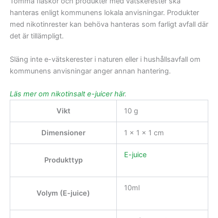
Tomma flaskor och produkter med vätskerester ska
hanteras enligt kommunens lokala anvisningar. Produkter
med nikotinrester kan behöva hanteras som farligt avfall där
det är tillämpligt.
Släng inte e-vätskerester i naturen eller i hushållsavfall om
kommunens anvisningar anger annan hantering.
Läs mer om nikotinsalt e-juicer här
.
Vikt
10 g
Dimensioner
1 × 1 × 1 cm
E-juice
Produkttyp
10ml
Volym (E-juice)