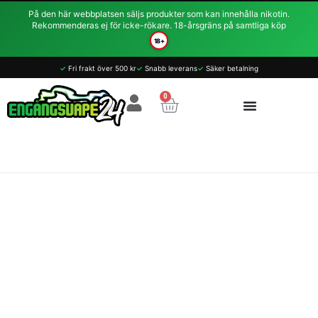
Hoppa
På den här webbplatsen säljs produkter som kan innehålla nikotin.
till
Rekommenderas ej för icke-rökare. 18-årsgräns på samtliga köp
innehåll
18+
Koyuki
✓
Fri frakt över 500 kr
✓
Snabb leverans
✓
Säker betalning
Syndicate
10ml
0
Varukorg
-
Bespin
14mg
(NicSalt)
mängd