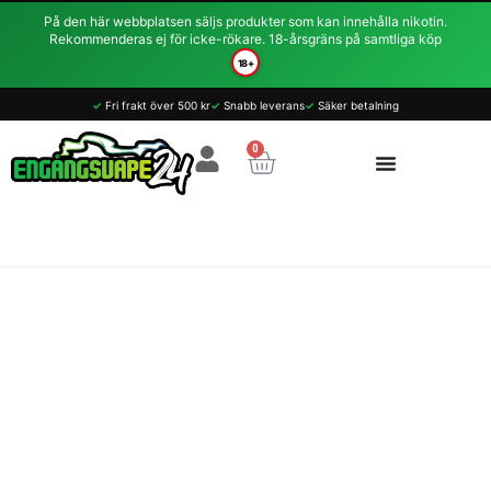
Hoppa
På den här webbplatsen säljs produkter som kan innehålla nikotin.
till
Rekommenderas ej för icke-rökare. 18-årsgräns på samtliga köp
innehåll
18+
✓
Fri frakt över 500 kr
✓
Snabb leverans
✓
Säker betalning
0
Varukorg