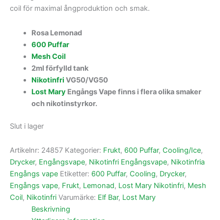
coil för maximal ångproduktion och smak.
Rosa Lemonad
600 Puffar
Mesh Coil
2ml förfylld tank
Nikotinfri
VG50/VG50
Lost Mary
Engångs Vape finns i flera olika smaker
och nikotinstyrkor.
Slut i lager
Artikelnr:
24857
Kategorier:
Frukt
,
600 Puffar
,
Cooling/Ice
,
Drycker
,
Engångsvape
,
Nikotinfri Engångsvape
,
Nikotinfria
Engångs vape
Etiketter:
600 Puffar
,
Cooling
,
Drycker
,
Engångs vape
,
Frukt
,
Lemonad
,
Lost Mary Nikotinfri
,
Mesh
Coil
,
Nikotinfri
Varumärke:
Elf Bar
,
Lost Mary
Beskrivning