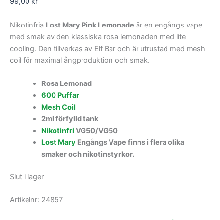
99,00
kr
Nikotinfria
Lost Mary Pink Lemonade
är en engångs vape
med smak av den klassiska rosa lemonaden med lite
cooling. Den tillverkas av Elf Bar och är utrustad med mesh
coil för maximal ångproduktion och smak.
Rosa Lemonad
600 Puffar
Mesh Coil
2ml förfylld tank
Nikotinfri
VG50/VG50
Lost Mary
Engångs Vape finns i flera olika
smaker och nikotinstyrkor.
Slut i lager
Artikelnr:
24857