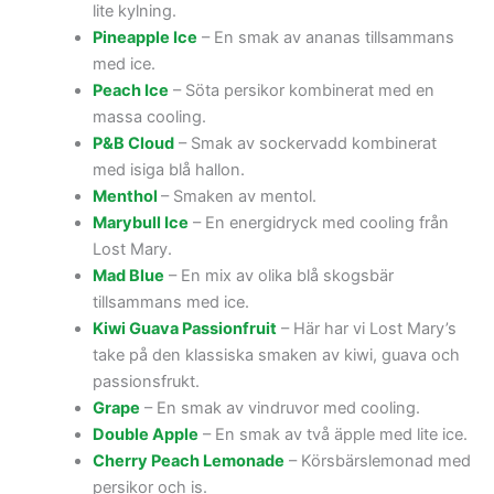
lite kylning.
Pineapple Ice
– En smak av ananas tillsammans
med ice.
Peach Ice
– Söta persikor kombinerat med en
massa cooling.
P&B Cloud
– Smak av sockervadd kombinerat
med isiga blå hallon.
Menthol
– Smaken av mentol.
Marybull Ice
– En energidryck med cooling från
Lost Mary.
Mad Blue
– En mix av olika blå skogsbär
tillsammans med ice.
Kiwi Guava Passionfruit
– Här har vi Lost Mary’s
take på den klassiska smaken av kiwi, guava och
passionsfrukt.
Grape
– En smak av vindruvor med cooling.
Double Apple
– En smak av två äpple med lite ice.
Cherry Peach Lemonade
– Körsbärslemonad med
persikor och is.