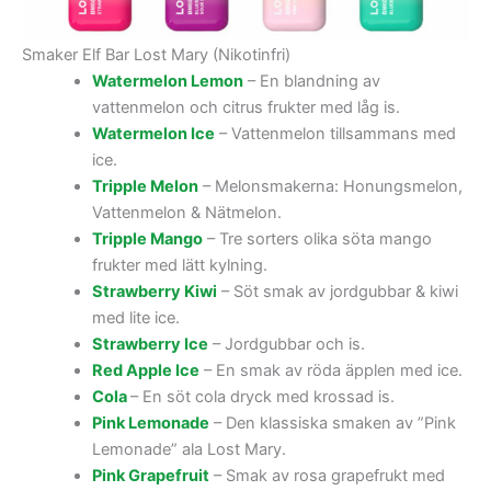
Smaker Elf Bar Lost Mary (Nikotinfri)
Watermelon Lemon
– En blandning av
vattenmelon och citrus frukter med låg is.
Watermelon Ice
– Vattenmelon tillsammans med
ice.
Tripple Melon
– Melonsmakerna: Honungsmelon,
Vattenmelon & Nätmelon.
Tripple Mango
– Tre sorters olika söta mango
frukter med lätt kylning.
Strawberry Kiwi
– Söt smak av jordgubbar & kiwi
med lite ice.
Strawberry Ice
– Jordgubbar och is.
Red Apple Ice
– En smak av röda äpplen med ice.
Cola
– En söt cola dryck med krossad is.
Pink Lemonade
– Den klassiska smaken av ”Pink
Lemonade” ala Lost Mary.
Pink Grapefruit
– Smak av rosa grapefrukt med