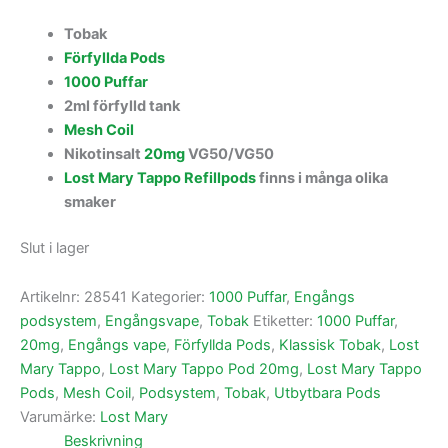
Tobak
Förfyllda Pods
1000 Puffar
2ml förfylld tank
Mesh Coil
Nikotinsalt
20mg
VG50/VG50
Lost Mary Tappo Refillpods
finns i många olika
smaker
Slut i lager
Artikelnr:
28541
Kategorier:
1000 Puffar
,
Engångs
podsystem
,
Engångsvape
,
Tobak
Etiketter:
1000 Puffar
,
20mg
,
Engångs vape
,
Förfyllda Pods
,
Klassisk Tobak
,
Lost
Mary Tappo
,
Lost Mary Tappo Pod 20mg
,
Lost Mary Tappo
Pods
,
Mesh Coil
,
Podsystem
,
Tobak
,
Utbytbara Pods
Varumärke:
Lost Mary
Beskrivning