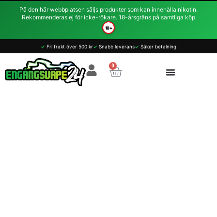
Hoppa
På den här webbplatsen säljs produkter som kan innehålla nikotin.
till
Rekommenderas ej för icke-rökare. 18-årsgräns på samtliga köp
innehåll
18+
✓
Fri frakt över 500 kr
✓
Snabb leverans
✓
Säker betalning
0
Varukorg