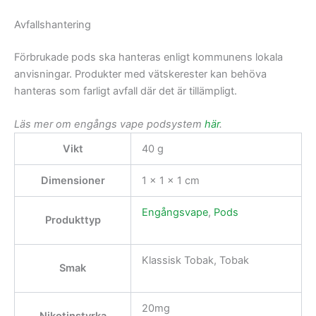
Avfallshantering
Förbrukade pods ska hanteras enligt kommunens lokala
anvisningar. Produkter med vätskerester kan behöva
hanteras som farligt avfall där det är tillämpligt.
Läs mer om engångs vape podsystem
här
.
Vikt
40 g
Dimensioner
1 × 1 × 1 cm
Engångsvape
,
Pods
Produkttyp
Klassisk Tobak, Tobak
Smak
20mg
Nikotinstyrka