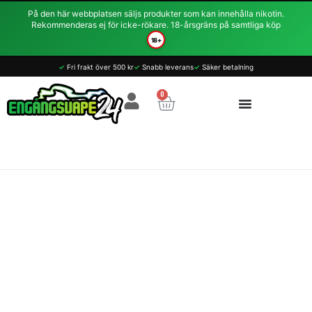
Hoppa
På den här webbplatsen säljs produkter som kan innehålla nikotin.
till
Rekommenderas ej för icke-rökare. 18-årsgräns på samtliga köp
innehåll
18+
Vivo
✓
Fri frakt över 500 kr
✓
Snabb leverans
✓
Säker betalning
MAX
Mesh
0
Varukorg
-
Orange
Ice
14.5mg
1000
Puffar
mängd