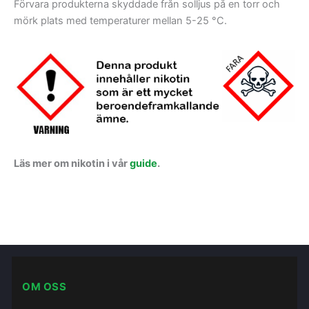
Förvara produkterna skyddade från solljus på en torr och
mörk plats med temperaturer mellan 5-25 °C.
Läs mer om nikotin i vår
guide
.
OM OSS