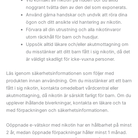
Vid kontakt av nikotin på huden bör du alltid
noggrant tvätta den av den del som exponerats.
Använd gärna handskar och undvik att röra dina
ögon och ditt ansikte vid hantering av nikotin.
Förvara all din utrustning och alla nikotinvaror
utom räckhåll för barn och husdjur.
Uppsök alltid läkare och/eller akutmottagning om
du misstänker att ditt barn fått i sig nikotin, då det
är väldigt skadligt för icke-vuxna personer.
Läs igenom säkerhetsinformationen som följer med
produkten innan användning. Om du misstänker att ett barn
fått i sig nikotin, kontakta omedelbart vårdcentral eller
akutmottagning, då nikotin är särskilt farligt för barn. Om du
upplever ihållande biverkningar, kontakta en läkare och ta
med förpackningen och säkerhetsinformationen.
Oöppnade e-vätskor med nikotin har en hållbarhet på minst
2 år, medan öppnade förpackningar håller minst 1 månad.