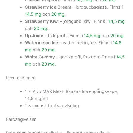
cheesecakeprofil. Finns i
14,5 mg
och
20 mg
.
Strawberry Ice Cream
– jordgubbsglass. Finns i
14,5 mg
och
20 mg
.
Strawberry Kiwi
– jordgubb, kiwi. Finns i
14,5 mg
och
20 mg
.
Up Juice
– fruktprofil. Finns i
14,5 mg
och
20 mg
.
Watermelon Ice
– vattenmelon, ice. Finns i
14,5
mg
och
20 mg
.
White Gummy
– godisprofil, fruktton. Finns i
14,5
mg
och
20 mg
.
Levereras med
1 × Vivo MAX Mesh Banana Ice engångsvape,
14,5 mg/ml
1 × svensk bruksanvisning
Faroangivelser
Produkten innehåller nikotin. Läs produktens etikett,