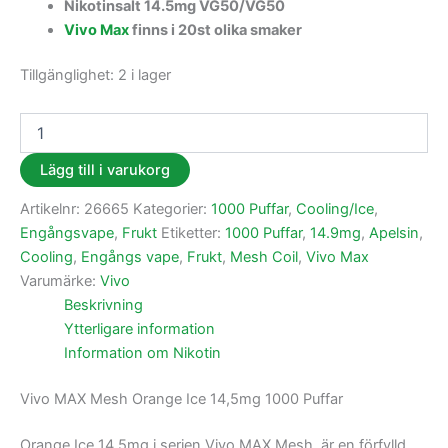
Nikotinsalt 14.5mg VG50/VG50
Vivo Max
finns i 20st olika smaker
Tillgänglighet:
2 i lager
Lägg till i varukorg
Artikelnr:
26665
Kategorier:
1000 Puffar
,
Cooling/Ice
,
Engångsvape
,
Frukt
Etiketter:
1000 Puffar
,
14.9mg
,
Apelsin
,
Cooling
,
Engångs vape
,
Frukt
,
Mesh Coil
,
Vivo Max
Varumärke:
Vivo
Beskrivning
Ytterligare information
Information om Nikotin
Vivo MAX Mesh Orange Ice 14,5mg 1000 Puffar
Orange Ice 14,5mg i serien Vivo MAX Mesh, är en förfylld