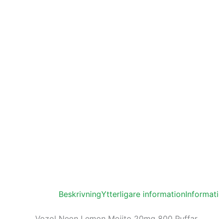
Beskrivning
Ytterligare information
Informat
Vozol Neon Lemon Mojito 20mg 800 Puffar