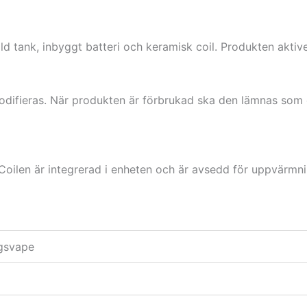
 tank, inbyggt batteri och keramisk coil. Produkten aktiver
modifieras. När produkten är förbrukad ska den lämnas som e
oilen är integrerad i enheten och är avsedd för uppvärmn
gsvape