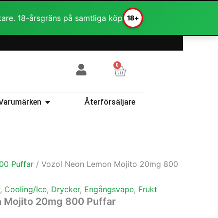
kare. 18-årsgräns på samtliga köp
18+
0
Varukorg
ehör
Öppna Varumärken
Varumärken
Återförsäljare
00 Puffar
/ Vozol Neon Lemon Mojito 20mg 800
,
Cooling/Ice
,
Drycker
,
Engångsvape
,
Frukt
 Mojito 20mg 800 Puffar