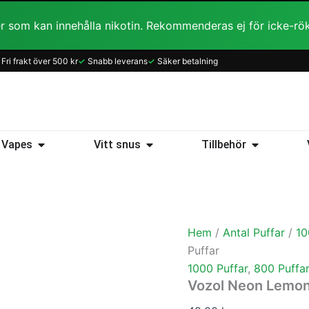
r som kan innehålla nikotin. Rekommenderas ej för icke-rö
Vozol
Fri frakt över 500 kr
✓
Snabb leverans
✓
Säker betalning
Neon
Lemon
Mojito
20mg
800
Puffar
ice
Öppna Vapes
Öppna Vitt snus
Öppna Tillb
Vapes
Vitt snus
Tillbehör
mängd
Hem
/
Antal Puffar
/
10
Puffar
1000 Puffar
,
800 Puffar
Vozol Neon Lemon