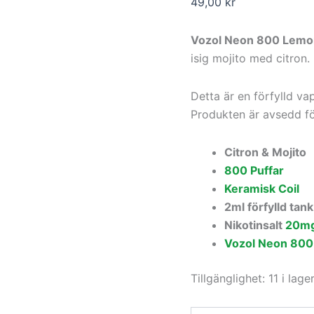
49,00
kr
Vozol Neon 800 Lemo
isig mojito med citron.
Detta är en förfylld v
Produkten är avsedd för
Citron & Mojito
800 Puffar
Keramisk Coil
2ml förfylld tank
Nikotinsalt
20m
Vozol Neon 800
Tillgänglighet:
11 i lage