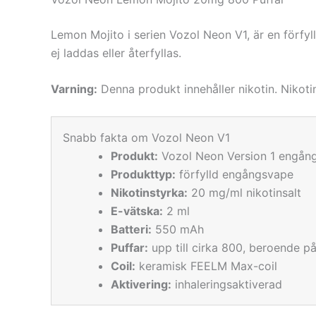
Lemon Mojito i serien Vozol Neon V1, är en förf
ej laddas eller återfyllas.
Varning:
Denna produkt innehåller nikotin. Nikot
Snabb fakta om Vozol Neon V1
Produkt:
Vozol Neon Version 1 engån
Produkttyp:
förfylld engångsvape
Nikotinstyrka:
20 mg/ml nikotinsalt
E-vätska:
2 ml
Batteri:
550 mAh
Puffar:
upp till cirka 800, beroende p
Coil:
keramisk FEELM Max-coil
Aktivering:
inhaleringsaktiverad