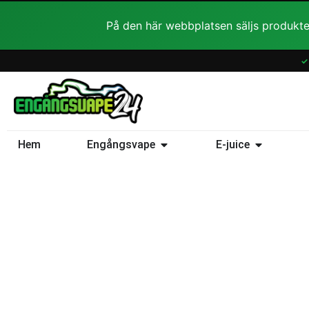
Hoppa
På den här webbplatsen säljs produkte
till
innehåll
✓
Öppna Engångsvape
Öppna E-ju
Hem
Engångsvape
E-juice