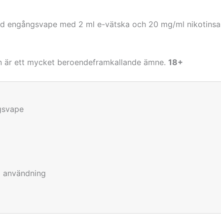
ylld engångsvape med 2 ml e-vätska och 20 mg/ml nikotinsa
in är ett mycket beroendeframkallande ämne.
18+
gsvape
å användning