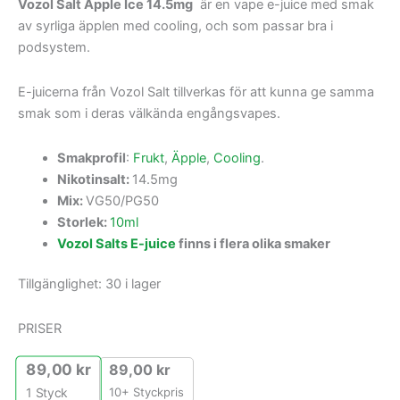
Vozol Salt Apple Ice 14.5mg
är en vape e-juice med smak
av syrliga äpplen med cooling, och som passar bra i
podsystem.
E-juicerna från Vozol Salt tillverkas för att kunna ge samma
smak som i deras välkända engångsvapes.
Smakprofil
:
Frukt
,
Äpple
,
Cooling
.
Nikotinsalt:
14.5mg
Mix:
VG50/PG50
Storlek:
10ml
Vozol Salts E-juice
finns i flera olika smaker
Tillgänglighet:
30 i lager
PRISER
89,00
kr
89,00
kr
10+ Styckpris
1
Styck