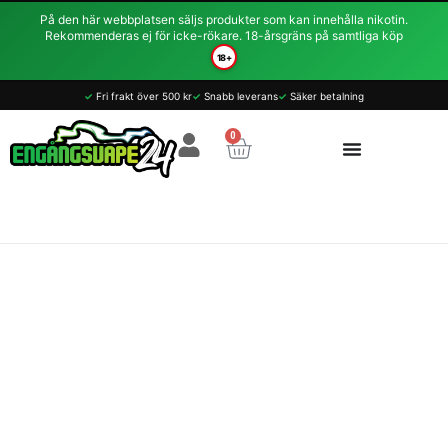
Hoppa
På den här webbplatsen säljs produkter som kan innehålla nikotin.
till
Rekommenderas ej för icke-rökare. 18-årsgräns på samtliga köp
innehåll
18+
Vozol
✓
Fri frakt över 500 kr
✓
Snabb leverans
✓
Säker betalning
Salt
10ml
0
Varukorg
-
Apple
Ice
14.5mg
(Nic-
Salt)
mängd