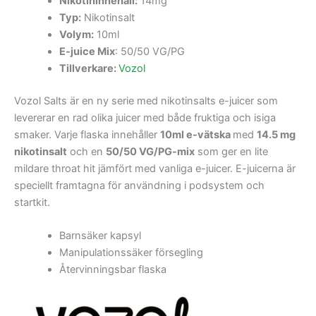
Nikotininnehåll:
14mg
Typ:
Nikotinsalt
Volym:
10ml
E-juice Mix
: 50/50 VG/PG
Tillverkare:
Vozol
Vozol Salts är en ny serie med nikotinsalts e-juicer som
levererar en rad olika juicer med både fruktiga och isiga
smaker. Varje flaska innehåller
10ml e-vätska
med
14.5 mg
nikotinsalt
och en
50/50 VG/PG-mix
som ger en lite
mildare throat hit jämfört med vanliga e-juicer. E-juicerna är
speciellt framtagna för användning i podsystem och
startkit.
Barnsäker kapsyl
Manipulationssäker försegling
Återvinningsbar flaska