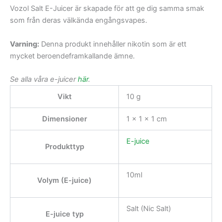
Vozol Salt E-Juicer är skapade för att ge dig samma smak
som från deras välkända engångsvapes.
Varning:
Denna produkt innehåller nikotin som är ett
mycket beroendeframkallande ämne.
Se alla våra e-juicer
här
.
Vikt
10 g
Dimensioner
1 × 1 × 1 cm
E-juice
Produkttyp
10ml
Volym (E-juice)
Salt (Nic Salt)
E-juice typ