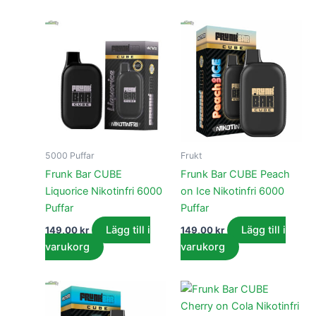
5000 Puffar
Frukt
Frunk Bar CUBE
Frunk Bar CUBE Peach
Liquorice Nikotinfri 6000
on Ice Nikotinfri 6000
Puffar
Puffar
Lägg till i
Lägg till i
149,00
kr
149,00
kr
varukorg
varukorg