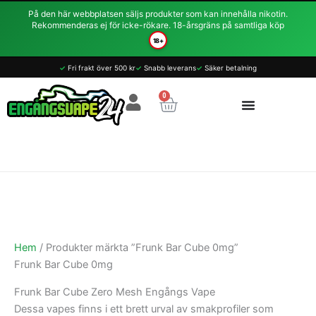
Hoppa
På den här webbplatsen säljs produkter som kan innehålla nikotin.
till
Rekommenderas ej för icke-rökare. 18-årsgräns på samtliga köp
innehåll
18+
Sortera
✓
Fri frakt över 500 kr
✓
Snabb leverans
✓
Säker betalning
efter
0
Varukorg
popularitet
Hem
/ Produkter märkta ”Frunk Bar Cube 0mg”
Frunk Bar Cube 0mg
Frunk Bar Cube Zero Mesh Engångs Vape
Dessa vapes finns i ett brett urval av smakprofiler som