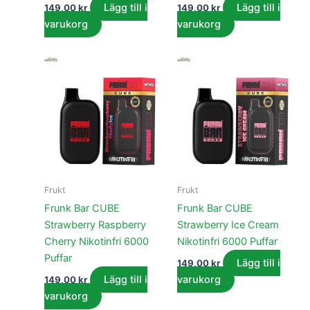
Lägg till i
Lägg till i
149,00
kr
149,00
kr
varukorg
varukorg
Frukt
Frukt
Frunk Bar CUBE
Frunk Bar CUBE
Strawberry Raspberry
Strawberry Ice Cream
Cherry Nikotinfri 6000
Nikotinfri 6000 Puffar
Puffar
Lägg till i
149,00
kr
Lägg till i
varukorg
149,00
kr
varukorg