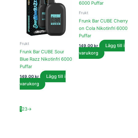
Frukt
Frunk Bar CUBE Cherry
on Cola Nikotinfri 6000
Puffar
Frukt
Lägg till i
149,00
kr
Frunk Bar CUBE Sour
varukorg
Blue Razz Nikotinfri 6000
Puffar
Lägg till i
149,00
kr
varukorg
1
2
3
→