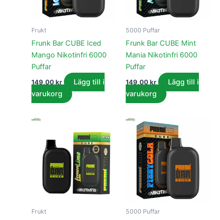
Frukt
5000 Puffar
Frunk Bar CUBE Iced
Frunk Bar CUBE Mint
Mango Nikotinfri 6000
Mania Nikotinfri 6000
Puffar
Puffar
Lägg till i
Lägg till i
149,00
kr
149,00
kr
varukorg
varukorg
Frukt
5000 Puffar