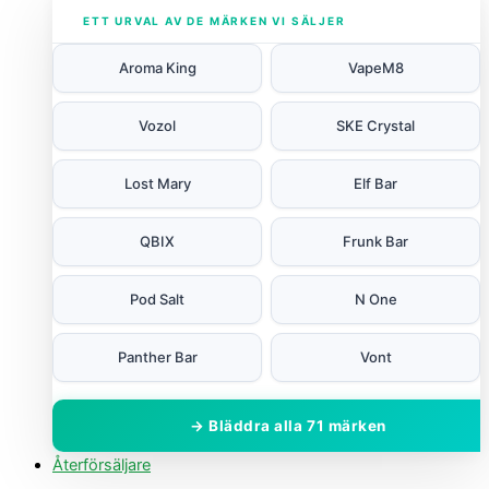
ETT URVAL AV DE MÄRKEN VI SÄLJER
Aroma King
VapeM8
Vozol
SKE Crystal
Lost Mary
Elf Bar
QBIX
Frunk Bar
Pod Salt
N One
Panther Bar
Vont
→ Bläddra alla 71 märken
Återförsäljare