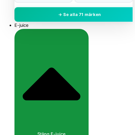
→ Se alla 71 märken
E-juice
Stäng E-juice