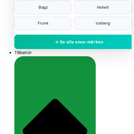
Bagz
Helwit
Frunk
Iceberg
→ Se alla snus-märken
Tillbehör