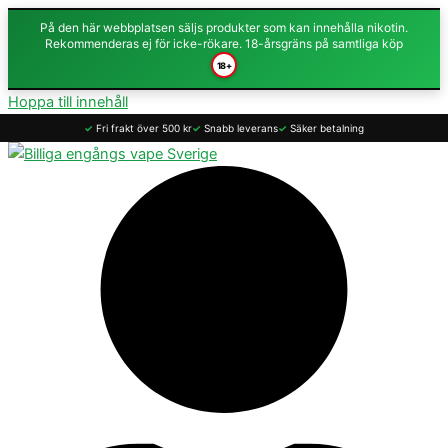
På den här webbplatsen säljs produkter som kan innehålla nikotin.
Rekommenderas ej för icke-rökare. 18-årsgräns på samtliga köp
18+
Hoppa till innehåll
✓
Fri frakt över 500 kr
✓
Snabb leverans
✓
Säker betalning