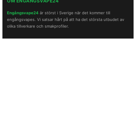
OM ENGÅNGSVAPE24
Engångsvape24
är störst i Sverige när det kommer till
engångsvapes. Vi satsar hårt på att ha det största utbudet av
olika tillverkare och smakprofiler.