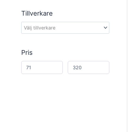
a
r
Tillverkare
c
h
Pris