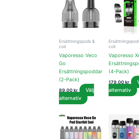
här
produkten
har
flera
f
varianter.
v
Ersättningspods &
Ersättningspod
De
coil
coil
olika
Vaporesso Veco
Vaporesso X
alternativen
Go
Ersättnings
kan
Ersättningspoddar
(4-Pack)
väljas
(2-Pack)
179,00
kr
på
Välj
alternativ
89,00
kr
produktsidan
alternativ
Den
här
produkten