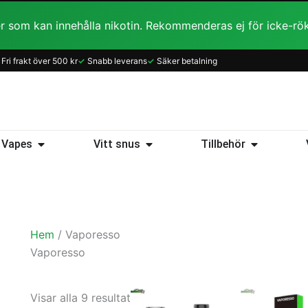
r som kan innehålla nikotin. Rekommenderas ej för icke-rö
Sortera
Fri frakt över 500 kr
✓
Snabb leverans
✓
Säker betalning
efter
popularitet
ice
Öppna Vapes
Öppna Vitt snus
Öppna Tillb
Vapes
Vitt snus
Tillbehör
Hem
/ Vaporesso
Vaporesso
Den
Visar alla 9 resultat