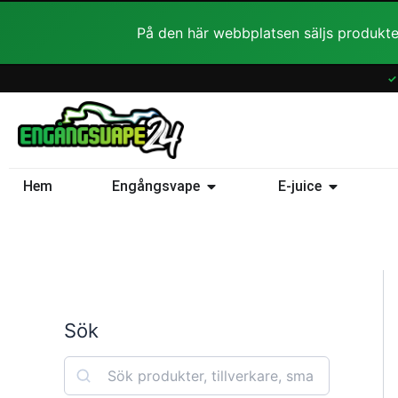
Hoppa
På den här webbplatsen säljs produkte
till
innehåll
✓
Öppna Engångsvape
Öppna E-ju
Hem
Engångsvape
E-juice
Sök
S
e