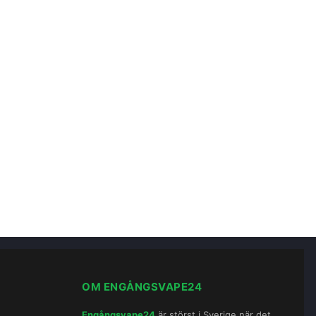
OM ENGÅNGSVAPE24
Engångsvape24
är störst i Sverige när det