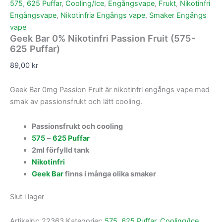
575
,
625 Puffar
,
Cooling/Ice
,
Engångsvape
,
Frukt
,
Nikotinfri
Engångsvape
,
Nikotinfria Engångs vape
,
Smaker Engångs
vape
Geek Bar 0% Nikotinfri Passion Fruit (575-
625 Puffar)
89,00
kr
Geek Bar 0mg Passion Fruit är nikotinfri engångs vape med
smak av passionsfrukt och lätt cooling.
Passionsfrukt och cooling
575
–
625 Puffar
2ml förfylld tank
Nikotinfri
Geek Bar
finns i många olika smaker
Slut i lager
Artikelnr:
22363
Kategorier:
575
,
625 Puffar
,
Cooling/Ice
,