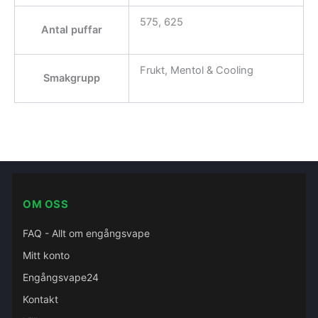
575, 625
Antal puffar
Frukt, Mentol & Cooling
Smakgrupp
OM OSS
FAQ - Allt om engångsvape
Mitt konto
Engångsvape24
Kontakt