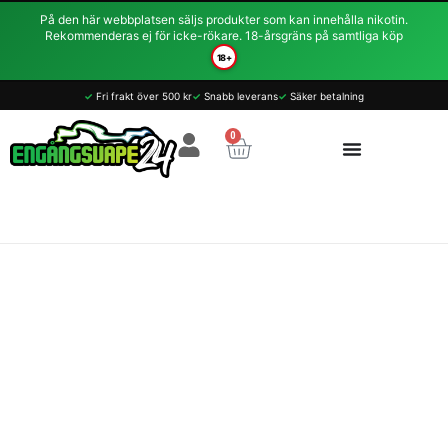
Hoppa
På den här webbplatsen säljs produkter som kan innehålla nikotin.
till
Rekommenderas ej för icke-rökare. 18-årsgräns på samtliga köp
innehåll
18+
✓
Fri frakt över 500 kr
✓
Snabb leverans
✓
Säker betalning
0
Varukorg