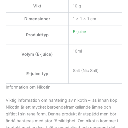
Vikt
10 g
Dimensioner
1 × 1 × 1 cm
E-juice
Produkttyp
10ml
Volym (E-juice)
Salt (Nic Salt)
E-juice typ
Information om Nikotin
Viktig information om hantering av nikotin – läs innan köp
Nikotin är ett mycket beroendeframkallande ämne och
giftigt i sin rena form. Denna produkt är utspädd men bör
ändå hanteras med stor försiktighet. Om nikotin kommer i
kontakt med huden, tvätta omedelbart och noggrant det