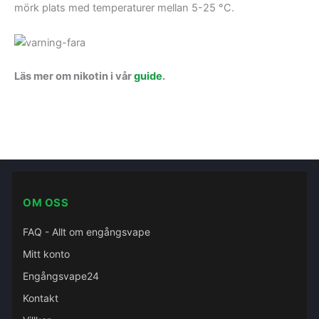
mörk plats med temperaturer mellan 5-25 °C.
Läs mer om nikotin i vår
guide
.
OM OSS
FAQ - Allt om engångsvape
Mitt konto
Engångsvape24
Kontakt