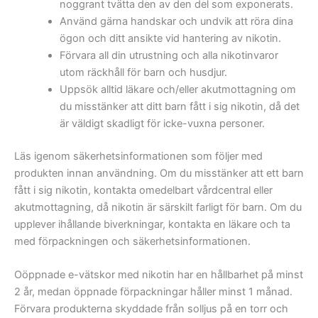
noggrant tvätta den av den del som exponerats.
Använd gärna handskar och undvik att röra dina
ögon och ditt ansikte vid hantering av nikotin.
Förvara all din utrustning och alla nikotinvaror
utom räckhåll för barn och husdjur.
Uppsök alltid läkare och/eller akutmottagning om
du misstänker att ditt barn fått i sig nikotin, då det
är väldigt skadligt för icke-vuxna personer.
Läs igenom säkerhetsinformationen som följer med
produkten innan användning. Om du misstänker att ett barn
fått i sig nikotin, kontakta omedelbart vårdcentral eller
akutmottagning, då nikotin är särskilt farligt för barn. Om du
upplever ihållande biverkningar, kontakta en läkare och ta
med förpackningen och säkerhetsinformationen.
Oöppnade e-vätskor med nikotin har en hållbarhet på minst
2 år, medan öppnade förpackningar håller minst 1 månad.
Förvara produkterna skyddade från solljus på en torr och