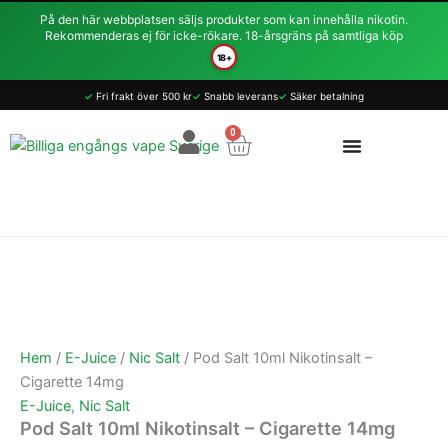
Hoppa
På den här webbplatsen säljs produkter som kan innehålla nikotin.
till
Rekommenderas ej för icke-rökare. 18-årsgräns på samtliga köp
innehåll
18+
Pod
✓
Fri frakt över 500 kr
✓
Snabb leverans
✓
Säker betalning
Salt
10ml
0
Varukorg
Nikotinsalt
-
Cigarette
14mg
mängd
Hem
/
E-Juice
/
Nic Salt
/ Pod Salt 10ml Nikotinsalt –
Cigarette 14mg
E-Juice
,
Nic Salt
Pod Salt 10ml Nikotinsalt – Cigarette 14mg