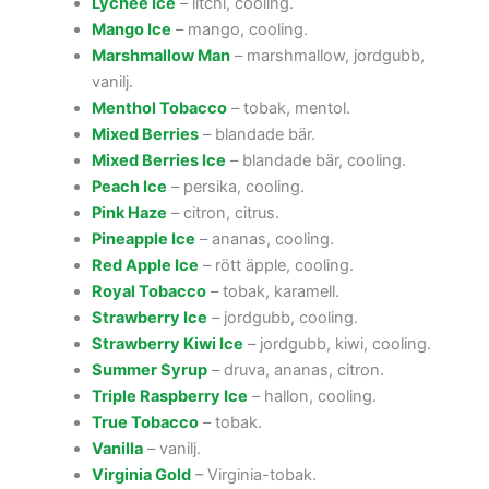
Lychee Ice
– litchi, cooling.
Mango Ice
– mango, cooling.
Marshmallow Man
– marshmallow, jordgubb,
vanilj.
Menthol Tobacco
– tobak, mentol.
Mixed Berries
– blandade bär.
Mixed Berries Ice
– blandade bär, cooling.
Peach Ice
– persika, cooling.
Pink Haze
– citron, citrus.
Pineapple Ice
– ananas, cooling.
Red Apple Ice
– rött äpple, cooling.
Royal Tobacco
– tobak, karamell.
Strawberry Ice
– jordgubb, cooling.
Strawberry Kiwi Ice
– jordgubb, kiwi, cooling.
Summer Syrup
– druva, ananas, citron.
Triple Raspberry Ice
– hallon, cooling.
True Tobacco
– tobak.
Vanilla
– vanilj.
Virginia Gold
– Virginia-tobak.