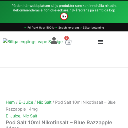
Hoppa
På den här webbplatsen säljs produkter som kan innehålla nikotin.
till
Rekommenderas ej för icke-rökare. 18-årsgräns på samtliga köp
innehåll
18+
Pod
✓
Fri frakt över 500 kr
✓
Snabb leverans
✓
Säker betalning
Salt
10ml
0
Varukorg
Nikotinsalt
-
Blue
Razzapple
14mg
mängd
Hem
/
E-Juice
/
Nic Salt
/ Pod Salt 10ml Nikotinsalt – Blue
Razzapple 14mg
E-Juice
,
Nic Salt
Pod Salt 10ml Nikotinsalt – Blue Razzapple