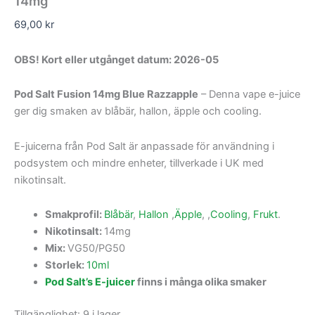
14mg
69,00
kr
OBS! Kort eller utgånget datum: 2026-05
Pod Salt Fusion 14mg Blue Razzapple
– Denna vape e-juice
ger dig smaken av blåbär, hallon, äpple och cooling.
E-juicerna från Pod Salt är anpassade för användning i
podsystem och mindre enheter, tillverkade i UK med
nikotinsalt.
Smakprofil:
Blåbär
,
Hallon
,
Äpple
, ,
Cooling
,
Frukt
.
Nikotinsalt:
14mg
Mix:
VG50/PG50
Storlek:
10ml
Pod Salt’s E-juicer
finns i många olika smaker
Tillgänglighet:
9 i lager