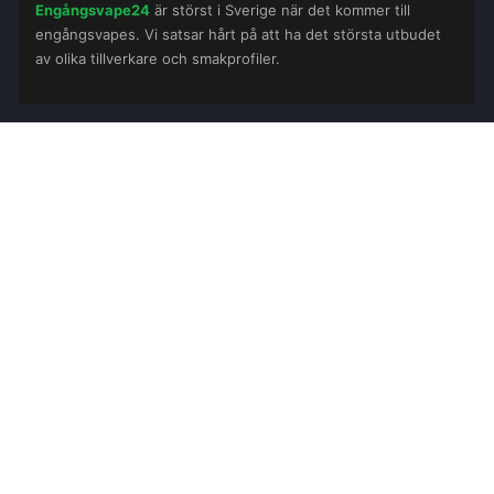
Engångsvape24
är störst i Sverige när det kommer till
engångsvapes. Vi satsar hårt på att ha det största utbudet
av olika tillverkare och smakprofiler.