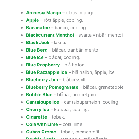
Amnesia Mango
– citrus, mango.
Apple
– rött äpple, cooling.
Banana Ice
– banan, cooling.
Blackcurrant Menthol
– svarta vinbär, mentol.
Black Jack
– lakrits.
Blue Berg
– blåbär, tranbär, mentol.
Blue Ice
– blåbär, cooling.
Blue Raspberry
– blå hallon.
Blue Razzapple Ice
– blå hallon, äpple, ice.
Blueberry Jam
– blåbärssylt.
Blueberry Pomegranate
– blåbär, granatäpple.
Bubble Blue
– blåbär, bubbelgum.
Cantaloupe Ice
– cantaloupemelon, cooling.
Cherry Ice
– körsbär, cooling.
Cigarette
– tobak.
Cola with Lime
– cola, lime.
Cuban Creme
– tobak, cremeprofil.