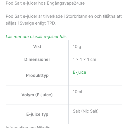
Pod Salt e-juicer hos Engångsvape24.se
Pod Salt e-juicer är tillverkade i Storbritannien och tillåtna att
säljas i Sverige enligt TPD.
Läs mer om nicsalt e-juicer här
.
Vikt
10 g
Dimensioner
1 × 1 × 1 cm
E-juice
Produkttyp
10ml
Volym (E-juice)
Salt (Nic Salt)
E-juice typ
Information om Nikotin