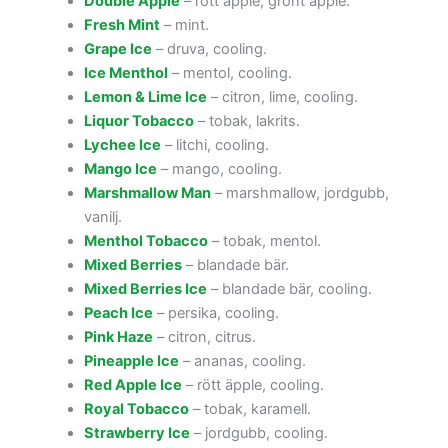
Double Apple
– rött äpple, grönt äpple.
Fresh Mint
– mint.
Grape Ice
– druva, cooling.
Ice Menthol
– mentol, cooling.
Lemon & Lime Ice
– citron, lime, cooling.
Liquor Tobacco
– tobak, lakrits.
Lychee Ice
– litchi, cooling.
Mango Ice
– mango, cooling.
Marshmallow Man
– marshmallow, jordgubb,
vanilj.
Menthol Tobacco
– tobak, mentol.
Mixed Berries
– blandade bär.
Mixed Berries Ice
– blandade bär, cooling.
Peach Ice
– persika, cooling.
Pink Haze
– citron, citrus.
Pineapple Ice
– ananas, cooling.
Red Apple Ice
– rött äpple, cooling.
Royal Tobacco
– tobak, karamell.
Strawberry Ice
– jordgubb, cooling.