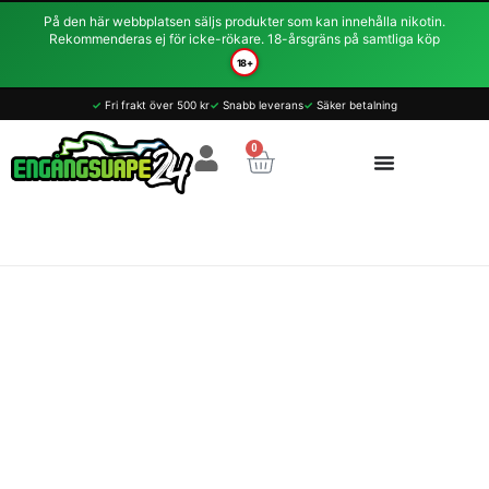
Hoppa
På den här webbplatsen säljs produkter som kan innehålla nikotin.
till
Rekommenderas ej för icke-rökare. 18-årsgräns på samtliga köp
innehåll
18+
✓
Fri frakt över 500 kr
✓
Snabb leverans
✓
Säker betalning
0
Varukorg