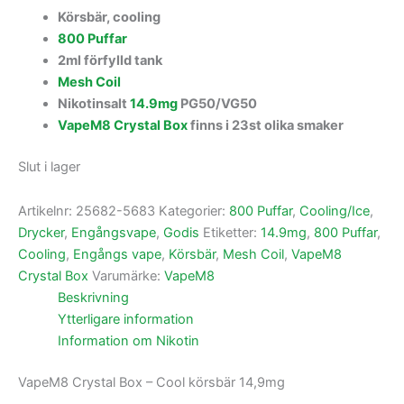
Körsbär, cooling
800 Puffar
2ml förfylld tank
Mesh Coil
Nikotinsalt
14.9mg
PG50/VG50
VapeM8 Crystal Box
finns i 23st olika smaker
Slut i lager
Artikelnr:
25682-5683
Kategorier:
800 Puffar
,
Cooling/Ice
,
Drycker
,
Engångsvape
,
Godis
Etiketter:
14.9mg
,
800 Puffar
,
Cooling
,
Engångs vape
,
Körsbär
,
Mesh Coil
,
VapeM8
Crystal Box
Varumärke:
VapeM8
Beskrivning
Ytterligare information
Information om Nikotin
VapeM8 Crystal Box – Cool körsbär 14,9mg