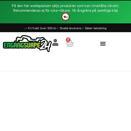
Hoppa
På den här webbplatsen säljs produkter som kan innehålla nikotin.
till
Rekommenderas ej för icke-rökare. 18-årsgräns på samtliga köp
innehåll
18+
VapeM8
✓
Fri frakt över 500 kr
✓
Snabb leverans
✓
Säker betalning
Crystal
Box
0
Varukorg
Dual
Mesh
-
Mint
Tuggummi
14.9mg
800
Puffar
mängd