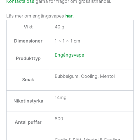
Kontakta oss
gärna för frågor om grossisthandel.
Läs mer om engångsvapes
här
.
Vikt
40 g
Dimensioner
1 × 1 × 1 cm
Engångsvape
Produkttyp
Bubbelgum, Cooling, Mentol
Smak
14mg
Nikotinstyrka
800
Antal puffar
Godis & Sött, Mentol & Cooling