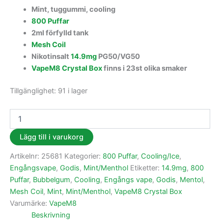
Mint, tuggummi, cooling
800 Puffar
2ml förfylld tank
Mesh Coil
Nikotinsalt
14.9mg
PG50/VG50
VapeM8 Crystal Box
finns i 23st olika smaker
Tillgänglighet:
91 i lager
Lägg till i varukorg
Artikelnr:
25681
Kategorier:
800 Puffar
,
Cooling/Ice
,
Engångsvape
,
Godis
,
Mint/Menthol
Etiketter:
14.9mg
,
800
Puffar
,
Bubbelgum
,
Cooling
,
Engångs vape
,
Godis
,
Mentol
,
Mesh Coil
,
Mint
,
Mint/Menthol
,
VapeM8 Crystal Box
Varumärke:
VapeM8
Beskrivning