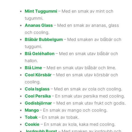
Mint Tuggummi
– Med en smak av mint och
tugummi.
Ananas Glass
– Med en smak av ananas, glass
och cooling.
Blåbär Bubbelgum
– Med smaken av blåbär och
tuggumi.
Blå Geléhallon
– Med en smak utav blåbär och
hallon.
Blå Lime
– Med en smak utav blåbär och lime.
Cool Körsbär
– Med en smak utav körsbär och
cooling.
Cola Isglass
– Med en smak av cola och cooling.
Cool Persika
– En smak utav persika med cooling.
Godisbjörnar
– Med en smak utav frukt och godis.
Mango
– En smak av mango och cooling.
Tobak
– En smak av tobak.
Cookie
– En smak av kola, kaka med cooling.
Jordgubb Burst
– Med smaken av jordgubb och