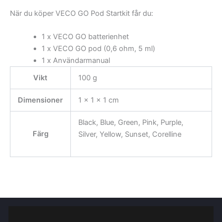
När du köper VECO GO Pod Startkit får du:
1 x VECO GO batterienhet
1 x VECO GO pod (0,6 ohm, 5 ml)
1 x Användarmanual
Vikt
100 g
Dimensioner
1 × 1 × 1 cm
Black, Blue, Green, Pink, Purple,
Färg
Silver, Yellow, Sunset, Corelline