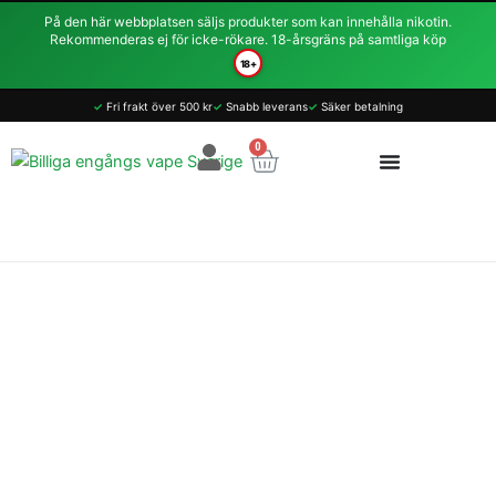
Hoppa
På den här webbplatsen säljs produkter som kan innehålla nikotin.
till
Rekommenderas ej för icke-rökare. 18-årsgräns på samtliga köp
innehåll
18+
Vaporesso
✓
Fri frakt över 500 kr
✓
Snabb leverans
✓
Säker betalning
Veco
Go
0
Varukorg
Vape
Pod
StartKit
5ml
mängd