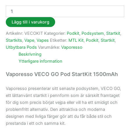
Lägg till i varukorg
Artikelnr:
VECOKIT
Kategorier:
Podkit
,
Podsystem
,
Startkit
,
Startkits
,
Vape
,
Vapes
Etiketter:
MTL Kit
,
Podkit
,
Startkit
,
Utbytbara Pods
Varumärke:
Vaporesso
Beskrivning
Ytterligare information
Vaporesso VECO GO Pod StartKit 1500mAh
Vaporesso presenterar sitt senaste podsystem, VECO GO,
ett lättanvänt startkit i pennform som är särskilt framtaget
för dig som precis börjat vejpa eller vill ha ett smidigt och
problemfritt alternativ. Den attraktiva och moderna
designen med livliga färger gör att du får både stil och
prestanda i ett och samma kit.