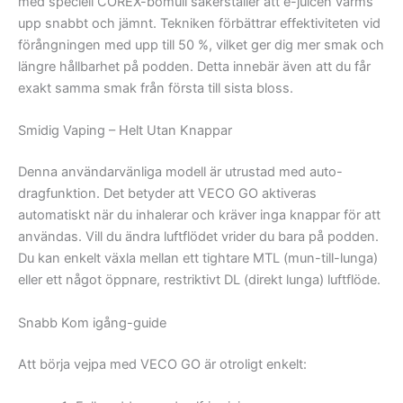
med speciell COREX-bomull säkerställer att e-juicen värms
upp snabbt och jämnt. Tekniken förbättrar effektiviteten vid
förångningen med upp till 50 %, vilket ger dig mer smak och
längre hållbarhet på podden. Detta innebär även att du får
exakt samma smak från första till sista bloss.
Smidig Vaping – Helt Utan Knappar
Denna användarvänliga modell är utrustad med auto-
dragfunktion. Det betyder att VECO GO aktiveras
automatiskt när du inhalerar och kräver inga knappar för att
användas. Vill du ändra luftflödet vrider du bara på podden.
Du kan enkelt växla mellan ett tightare MTL (mun-till-lunga)
eller ett något öppnare, restriktivt DL (direkt lunga) luftflöde.
Snabb Kom igång-guide
Att börja vejpa med VECO GO är otroligt enkelt: