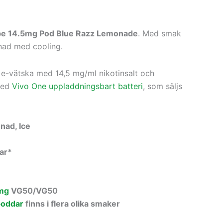
pe 14.5mg Pod Blue Razz Lemonade
. Med smak
nad med cooling.
 e-vätska med 14,5 mg/ml nikotinsalt och
med
Vivo One uppladdningsbart batteri
, som säljs
nad, Ice
far*
mg
VG50/VG50
poddar
finns i flera olika smaker