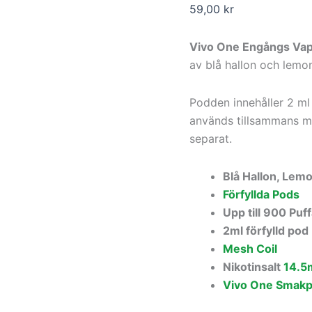
59,00
kr
Vivo One Engångs Va
av blå hallon och lemo
Podden innehåller 2 ml
används tillsammans 
separat.
Blå Hallon, Lemo
Förfyllda Pods
Upp till 900 Puf
2ml förfylld pod
Mesh Coil
Nikotinsalt
14.5
Vivo One Smak