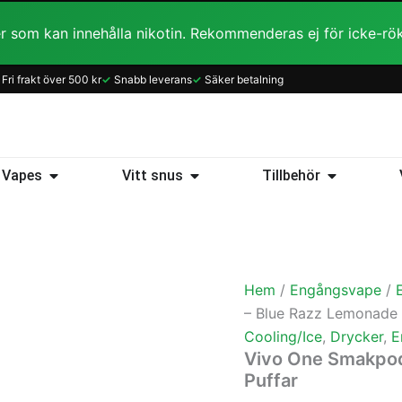
r som kan innehålla nikotin. Rekommenderas ej för icke-rö
Fri frakt över 500 kr
✓
Snabb leverans
✓
Säker betalning
ice
Öppna Vapes
Öppna Vitt snus
Öppna Tillb
Vapes
Vitt snus
Tillbehör
Hem
/
Engångsvape
/
– Blue Razz Lemonade 
Cooling/Ice
,
Drycker
,
E
Vivo One Smakpod
Puffar