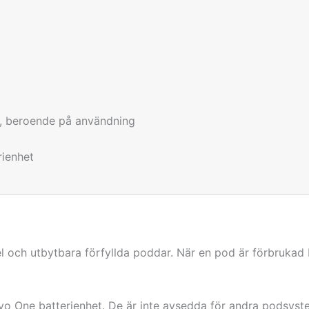
d, beroende på användning
rienhet
l och utbytbara förfyllda poddar. När en pod är förbrukad 
o One batterienhet. De är inte avsedda för andra podsyst