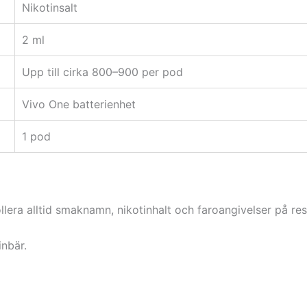
Nikotinsalt
2 ml
Upp till cirka 800–900 per pod
Vivo One batterienhet
1 pod
ollera alltid smaknamn, nikotinhalt och faroangivelser på re
inbär.