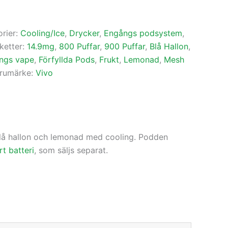
rier:
Cooling/Ice
,
Drycker
,
Engångs podsystem
,
iketter:
14.9mg
,
800 Puffar
,
900 Puffar
,
Blå Hallon
,
ngs vape
,
Förfyllda Pods
,
Frukt
,
Lemonad
,
Mesh
rumärke:
Vivo
 blå hallon och lemonad med cooling. Podden
t batteri
, som säljs separat.