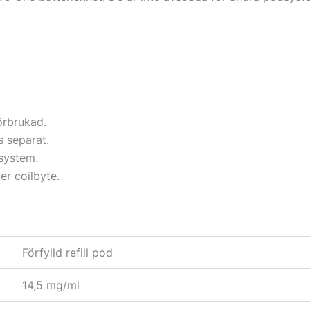
örbrukad.
s separat.
system.
er coilbyte.
Förfylld refill pod
14,5 mg/ml