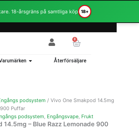
kare. 18-årsgräns på samtliga köp
18+
0
Varukorg
ehör
Öppna Varumärken
Varumärken
Återförsäljare
Engångs podsystem
/ Vivo One Smakpod 14.5mg
900 Puffar
ngångs podsystem
,
Engångsvape
,
Frukt
 14.5mg – Blue Razz Lemonade 900