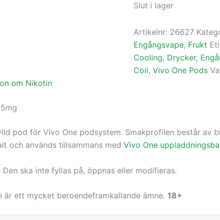
Slut i lager
Artikelnr:
26627
Katego
Engångsvape
,
Frukt
Et
Cooling
,
Drycker
,
Engå
Coil
,
Vivo One Pods
Va
ion om Nikotin
4.5mg
rfylld pod för Vivo One podsystem. Smakprofilen består av
salt och används tillsammans med
Vivo One uppladdningsbar
Den ska inte fyllas på, öppnas eller modifieras.
in är ett mycket beroendeframkallande ämne.
18+