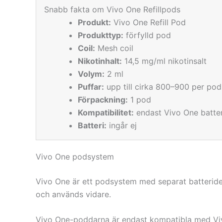
Snabb fakta om Vivo One Refillpods
Produkt:
Vivo One Refill Pod
Produkttyp:
förfylld pod
Coil:
Mesh coil
Nikotinhalt:
14,5 mg/ml nikotinsalt
Volym:
2 ml
Puffar:
upp till cirka 800–900 per po
Förpackning:
1 pod
Kompatibilitet:
endast Vivo One batte
Batteri:
ingår ej
Vivo One podsystem
Vivo One är ett podsystem med separat batteride
och används vidare.
Vivo One-poddarna är endast kompatibla med Viv