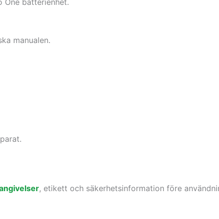
o One batterienhet.
nska manualen.
parat.
angivelser
, etikett och säkerhetsinformation före användni