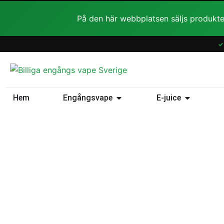
Hoppa
På den här webbplatsen säljs produkte
till
innehåll
✓
Öppna Engångsvape
Öppna E-ju
Hem
Engångsvape
E-juice