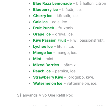
Blue Razz Lemonade
– blå hallon, citr
Blueberry Ice
– blåbär, ice.
Cherry Ice
– körsbär, ice.
Cola Ice
– cola, ice.
Fruit Punch
– fruktmix.
Grape Ice
– druva, ice.
Kiwi Passion Fruit
– kiwi, passionsfrukt.
Lychee Ice
– litchi, ice.
Mango Ice
– mango, ice.
Mint
– mint.
Mixed Berries
– bärmix.
Peach Ice
– persika, ice.
Strawberry Kiwi
– jordgubb, kiwi.
Watermelon Ice
– vattenmelon, ice.
Så används Vivo One Refill Pod