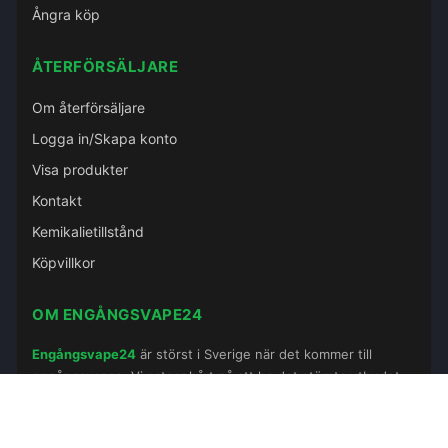
Ångra köp
ÅTERFÖRSÄLJARE
Om återförsäljare
Logga in/Skapa konto
Visa produkter
Kontakt
Kemikalietillstånd
Köpvillkor
OM ENGÅNGSVAPE24
Engångsvape24
är störst i Sverige när det kommer till
engångsvapes. Vi satsar hårt på att ha det största utbudet
av olika tillverkare och smakprofiler.