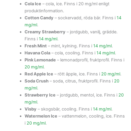
Cola Ice
– cola, ice. Finns i 20 mg/ml enligt
produktinformation.
Cotton Candy
– sockervadd, röda bär. Finns i
14
mg/ml
.
Creamy Strawberry
– jordgubb, vanilj, grädde.
Finns i
14 mg/ml
.
Fresh Mint
– mint, kylning. Finns i
14 mg/ml
.
Havana Cola
– cola, cooling. Finns i
14 mg/ml
.
Pink Lemonade
– lemonadprofil, fruktprofil. Finns i
20 mg/ml
.
Red Apple Ice
– rött äpple, ice. Finns i
20 mg/ml
.
Soda Crush
– soda, citrus, fruktprofil. Finns i
20
mg/ml
.
Strawberry Ice
– jordgubb, mentol, ice. Finns i
20
mg/ml
.
Visby
– skogsbär, cooling. Finns i
14 mg/ml
.
Watermelon Ice
– vattenmelon, cooling, ice. Finns
i
20 mg/ml
.