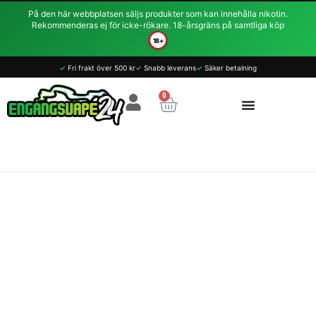
Hoppa
På den här webbplatsen säljs produkter som kan innehålla nikotin.
till
Rekommenderas ej för icke-rökare. 18-årsgräns på samtliga köp
innehåll
18+
Vont
✓
Fri frakt över 500 kr
✓
Snabb leverans
✓
Säker betalning
Nova
-
0
Varukorg
Bubblegum
20mg
1000
Puffar
mängd