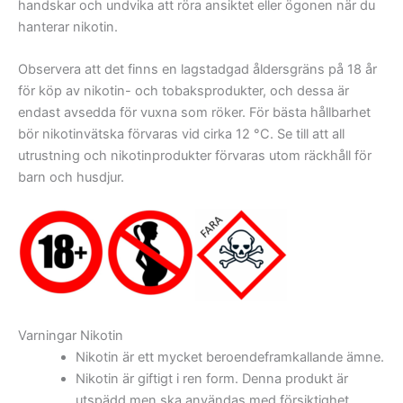
handskar och undvika att röra ansiktet eller ögonen när du
hanterar nikotin.
Observera att det finns en lagstadgad åldersgräns på 18 år
för köp av nikotin- och tobaksprodukter, och dessa är
endast avsedda för vuxna som röker. För bästa hållbarhet
bör nikotinvätska förvaras vid cirka 12 °C. Se till att all
utrustning och nikotinprodukter förvaras utom räckhåll för
barn och husdjur.
Varningar Nikotin
Nikotin är ett mycket beroendeframkallande ämne.
Nikotin är giftigt i ren form. Denna produkt är
utspädd men ska användas med försiktighet.